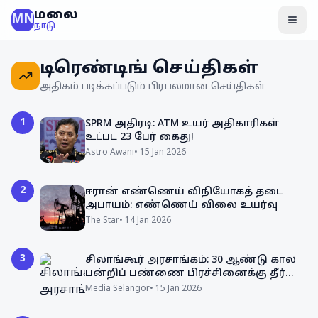
மலை
MN
மென
நாடு
டிரெண்டிங் செய்திகள்
அதிகம் படிக்கப்படும் பிரபலமான செய்திகள்
1
SPRM அதிரடி: ATM உயர் அதிகாரிகள்
உட்பட 23 பேர் கைது!
Astro Awani
•
15 Jan 2026
2
ஈரான் எண்ணெய் விநியோகத் தடை
அபாயம்: எண்ணெய் விலை உயர்வு
The Star
•
14 Jan 2026
3
சிலாங்கூர் அரசாங்கம்: 30 ஆண்டு கால
பன்றிப் பண்ணை பிரச்சினைக்கு தீர்வு
காணும் முயற்சி
Media Selangor
•
15 Jan 2026