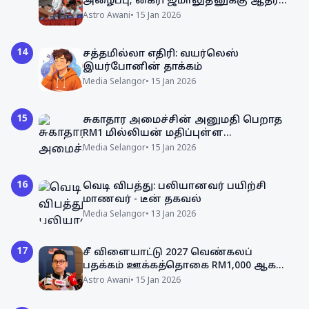
அழைப்பு; கைரி ஜமாலுதீனுக்கு ஆதரவு
சமிக்ஞை
Astro Awani
•
15 Jan 2026
14
சத்தமில்லா எதிரி: வயர்லெஸ்
இயர்போனின் தாக்கம்
Media Selangor
•
15 Jan 2026
15
சுகாதார அமைச்சின் அனுமதி பெறாத
RM1 மில்லியன் மதிப்புள்ள
அழகுசாதனப் பொருட்கள் பறிமுதல்
Media Selangor
•
15 Jan 2026
16
வெடி விபத்து: பலியானவர் பயிற்சி
மாணவர் - டீன் தகவல்
Media Selangor
•
13 Jan 2026
17
சீ விளையாட்டு 2027 வெண்கலப்
பதக்கம் ஊக்கத்தொகை RM1,000 ஆக
உயர்வு
Astro Awani
•
15 Jan 2026