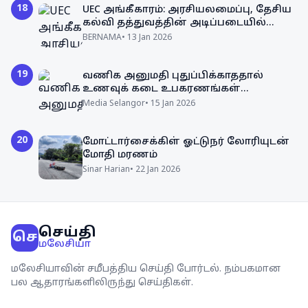
18
UEC அங்கீகாரம்: அரசியலமைப்பு, தேசிய
கல்வி தத்துவத்தின் அடிப்படையில்
அமைய வேண்டும்
BERNAMA
•
13 Jan 2026
19
வணிக அனுமதி புதுப்பிக்காததால்
உணவுக் கடை உபகரணங்கள்
பறிமுதல்!
Media Selangor
•
15 Jan 2026
20
மோட்டார்சைக்கிள் ஓட்டுநர் லோரியுடன்
மோதி மரணம்
Sinar Harian
•
22 Jan 2026
செய்தி
செ
மலேசியா
மலேசியாவின் சமீபத்திய செய்தி போர்டல். நம்பகமான
பல ஆதாரங்களிலிருந்து செய்திகள்.