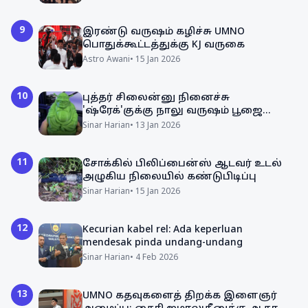
9
இரண்டு வருஷம் கழிச்சு UMNO
பொதுக்கூட்டத்துக்கு KJ வருகை
Astro Awani
•
15 Jan 2026
10
புத்தர் சிலைன்னு நினைச்சு
'ஷ்ரேக்'குக்கு நாலு வருஷம் பூஜை
செஞ்ச பெண்!
Sinar Harian
•
13 Jan 2026
11
சோக்கில் பிலிப்பைன்ஸ் ஆடவர் உடல்
அழுகிய நிலையில் கண்டுபிடிப்பு
Sinar Harian
•
15 Jan 2026
12
Kecurian kabel rel: Ada keperluan
mendesak pinda undang-undang
Sinar Harian
•
4 Feb 2026
13
UMNO கதவுகளைத் திறக்க இளைஞர்