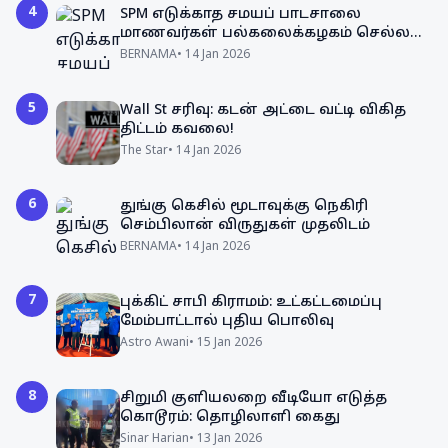
4
SPM எடுக்காத சமயப் பாடசாலை
மாணவர்கள் பல்கலைக்கழகம் செல்ல
வாய்ப்புக் குறைவா?
BERNAMA
•
14 Jan 2026
5
Wall St சரிவு: கடன் அட்டை வட்டி விகித
திட்டம் கவலை!
The Star
•
14 Jan 2026
6
துங்கு கெசில் மூடாவுக்கு நெகிரி
செம்பிலான் விருதுகள் முதலிடம்
BERNAMA
•
14 Jan 2026
7
புக்கிட் சாபி கிராமம்: உட்கட்டமைப்பு
மேம்பாட்டால் புதிய பொலிவு
Astro Awani
•
15 Jan 2026
8
சிறுமி குளியலறை வீடியோ எடுத்த
கொடூரம்: தொழிலாளி கைது
Sinar Harian
•
13 Jan 2026