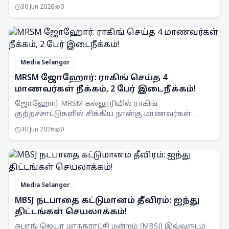
என்ற மானிய விலையில் டீசலைப் பெறலாம்.
30 Jun 2026
0
Media Selangor
MRSM ஜோஹோர்: ராகிங் செய்த 4
மாணவர்கள் நீக்கம், 2 பேர் இடைநீக்கம்!
ஜோஹோர் MRSM கல்லூரியில் ராகிங்
குற்றச்சாட்டுகளில் சிக்கிய நான்கு மாணவர்கள்
நீக்கப்பட்டனர்; மேலும் இருவர் இடைநீக்கம்
30 Jun 2026
0
செய்யப்பட்டுள்ளனர்.
Media Selangor
MBSJ நடபாதை கட்டுமானம் தீவிரம்: ஐந்து
திட்டங்கள் செயலாக்கம்!
சுபாங் ஜெயா மாநகராட்சி மன்றம் (MBSJ) இவ்வருடம்