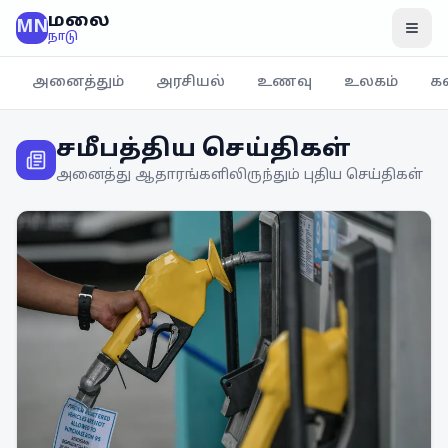
மலை
MN
மென
நாடு
அனைத்தும்
அரசியல்
உணவு
உலகம்
க
சமீபத்திய செய்திகள்
அனைத்து ஆதாரங்களிலிருந்தும் புதிய செய்திகள்