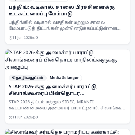
பந்திங்: வடிகால், சாலை பிரச்சினைக்கு
உட்கட்டமைப்பு மேம்பாடு
பந்திங்கில் வடிகால் வசதிகள் மற்றும் சாலை
மேம்பாட்டுத் திட்டங்கள் முன்னெடுக்கப்பட்டுள்ளன.
இது மக்களது பாதுகாப்பையும் அன்றாட வசதியையும்
11 Jun 2026
0
உறுதி செய்யும்.
தொழில்நுட்பம்
Media Selangor
STAP 2026-க்கு அமைச்சர் பாராட்டு;
சிலாங்கூரைப் பின்தொடர
மாநிலங்களுக்கு அழைப்பு
STAP 2026 திட்டம் மற்றும் SIDEC, MRANTI
கூட்டாண்மையை அமைச்சர் பாராட்டினார். சிலாங்கூர்
மாதிரியைப் பிற மாநிலங்களும் பின்பற்ற அழைப்பு.
11 Jun 2026
0