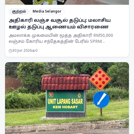
குற்றம்
Media Selangor
அதிகாரி லஞ்ச வசூல் தடுப்பு: மலாசிய
ஊழல் தடுப்பு ஆணையம் விசாரணை
அமலாக்க முகமையின் மூத்த அதிகாரி RM50,000
லஞ்சம் கோரிய சந்தேகத்தின் பேரில் SPRM
செலங்கூர் பிரிவினரால் கைது செய்யப்பட்டார்.
30 Jun 2026
0