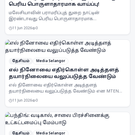
பெரிய பொருளாதாரமாக வாய்ப்பு!
மலேசியாவின் பராமரிப்புத் துறை நாட்டின்
இரண்டாவது பெரிய பொருளாதாரமாக
உருவெடுக்கும் ஆற்றலைக் கொண்டுள்ளது. இதன்
11 Jun 2026
0
மதிப்பு ஆண்டுக்கு ரிம379 பில்லியன் என
மதிப்பிடப்பட்டுள்ளது.
தேசியம்
Media Selangor
எல் நினோவை எதிர்கொள்ள அடித்தளத்
தயார்நிலையை வலுப்படுத்த வேண்டும்
எல் நினோவை எதிர்கொள்ள அடித்தளத்
தயார்நிலையை வலுப்படுத்த வேண்டும் என MTEN
கூட்டம் ஒப்புதல் அளித்துள்ளது. நாடு முழுவதும்
11 Jun 2026
0
விழிப்புணர்வு அதிகரிக்கப்படும்.
தேசியம்
Media Selangor