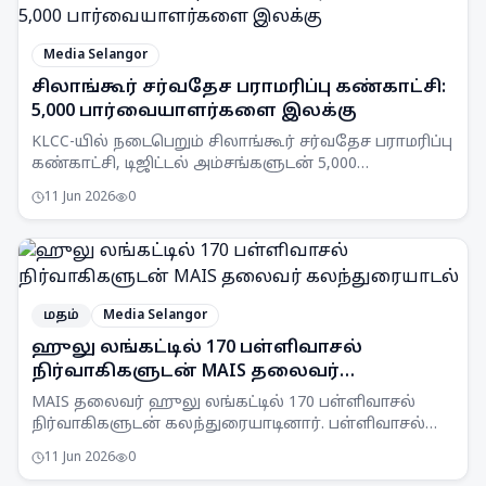
Media Selangor
சிலாங்கூர் சர்வதேச பராமரிப்பு கண்காட்சி:
5,000 பார்வையாளர்களை இலக்கு
KLCC-யில் நடைபெறும் சிலாங்கூர் சர்வதேச பராமரிப்பு
கண்காட்சி, டிஜிட்டல் அம்சங்களுடன் 5,000
பார்வையாளர்களை எதிர்பார்க்கிறது.
11 Jun 2026
0
மதம்
Media Selangor
ஹுலு லங்கட்டில் 170 பள்ளிவாசல்
நிர்வாகிகளுடன் MAIS தலைவர்
கலந்துரையாடல்
MAIS தலைவர் ஹுலு லங்கட்டில் 170 பள்ளிவாசல்
நிர்வாகிகளுடன் கலந்துரையாடினார். பள்ளிவாசல்
நிர்வாக சிக்கல்கள் மற்றும் உள்கட்டமைப்பு தேவைகள்
11 Jun 2026
0
ஆராயப்பட்டன.