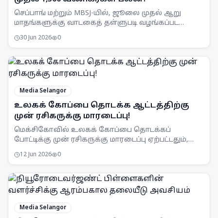
செப்பாங் மற்றும் MBSJ-யில், ஜூலை முதல் ஆறு
மாதங்களுக்கு வாடகைத் தள்ளுபடி வழங்கப்பட
உள்ளது. இது 1,300க்கும் மேற்பட்ட வணிகர்களுக்கு
30 Jun 2026
0
ஆதரவளிக்கும்.
Media Selangor
உலகக் கோப்பை தொடக்க ஆட்டத்திற்கு
முன் ரசிகருக்கு மாரடைப்பு!
மெக்சிகோவில் உலகக் கோப்பை தொடக்கப்
போட்டிக்கு முன் ரசிகருக்கு மாரடைப்பு ஏற்பட்டதும்,
கடும் வெப்பமான வானிலை கவலைகளை
12 Jun 2026
0
எழுப்பியுள்ளது.
Media Selangor