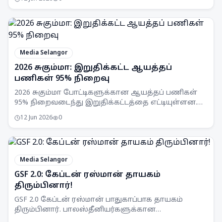
எதிராக APMM தொடர்ந்து கண்காணிப்பு
நடவடிக்கைகளை எடுத்து வருகிறது.
Media Selangor
2026 சுகும்மா: இறுதிக்கட்ட ஆயத்தப்
பணிகள் 95% நிறைவு
2026 சுகும்மா போட்டிகளுக்கான ஆயத்தப் பணிகள்
95% நிறைவடைந்து இறுதிக்கட்டத்தை எட்டியுள்ளன.
தளவாடங்கள் மற்றும் தொழில்நுட்ப வசதிகள்
12 Jun 2026
0
கிட்டத்தட்ட முழுமையடைந்துள்ளன.
Media Selangor
GSF 2.0: கேப்டன் ரஸ்மான் தாயகம்
திரும்பினார்!
GSF 2.0 கேப்டன் ரஸ்மான் பாதுகாப்பாக தாயகம்
திரும்பினார். பாலஸ்தீனியர்களுக்கான
மனிதாபிமான போராட்டம் தொடர்கிறது.