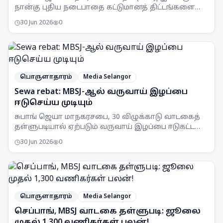
நான்கு புதிய நடைபாதை கட்டுமானத் திட்டங்களை
ஆரம்பித்துள்ளது. கடந்த ஆண்டு ஒரு திட்டம்
30 Jun 2026
0
நிறைவடைந்தது குறிப்பிடத்தக்கது.
பொருளாதாரம்
Media Selangor
Sewa rebat: MBSJ-ஆல் வருவாய் இழப்பை
ஈடுசெய்ய முடியும்
சுபாங் ஜெயா மாநகரசபை, 30 விழுக்காடு வாடகைத்
தள்ளுபடியால் ஏற்படும் வருவாய் இழப்பை ஈடுகட்ட
முடியும் என அறிவித்துள்ளது. இது செயல்பாட்டுச்
30 Jun 2026
0
சேமிப்புகள் மூலம் சாத்தியப்படும்.
பொருளாதாரம்
Media Selangor
செப்பாங், MBSJ வாடகை தள்ளுபடி: ஜூலை
முதல் 1,300 வணிகர்கள் பலன்!