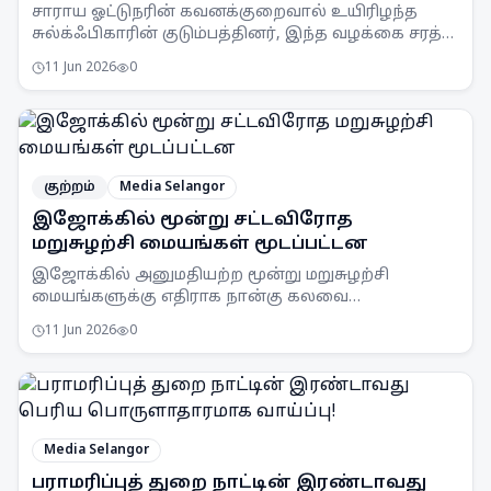
விசாரணையை கோருகின்றனர்
சாராய ஓட்டுநரின் கவனக்குறைவால் உயிரிழந்த
சுல்க்ஃபிகாரின் குடும்பத்தினர், இந்த வழக்கை சரத்து
302 கீழ் விசாரிக்கக் கோரினர். விசாரணை
11 Jun 2026
0
ஆவணங்கள் ஏற்கனவே தஜிப் பார்வைக்கு
அனுப்பப்பட்டுள்ளன.
குற்றம்
Media Selangor
இஜோக்கில் மூன்று சட்டவிரோத
மறுசுழற்சி மையங்கள் மூடப்பட்டன
இஜோக்கில் அனுமதியற்ற மூன்று மறுசுழற்சி
மையங்களுக்கு எதிராக நான்கு கலவை
அறிவிப்புகளும், எட்டு அறிவிப்புகளும், இரண்டு
11 Jun 2026
0
பறிமுதல் உத்தரவுகளும் வழங்கப்பட்டன.
Media Selangor
பராமரிப்புத் துறை நாட்டின் இரண்டாவது