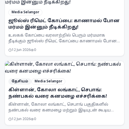
Media Selangor
ஜூல்ஸ் ரிமெட் கோப்பை: காணாமல் போன
மர்மம் இன்னும் நீடிக்கிறது!
உலகக் கோப்பை வரலாற்றில் பெரும் மர்மமாக
நீடிக்கும் ஜூல்ஸ் ரிமெட் கோப்பை காணாமல் போன
சம்பவங்கள். அது உருக்கப்பட்டுவிட்டதா அல்லது வேறு
12 Jun 2026
0
எங்காவது உள்ளதா என்ற கேள்விக்கு இன்றுவரை
விடை இல்லை.
தேசியம்
Media Selangor
கிள்ளான், கோலா லங்காட், செபாங்:
நண்பகல் வரை கனமழை எச்சரிக்கை!
கிள்ளான், கோலா லங்காட், செபாங் பகுதிகளில்
நண்பகல் வரை கனமழை மற்றும் இடியுடன் கூடிய
பலத்த காற்று வீசக்கூடும் என MetMalaysia
12 Jun 2026
0
எச்சரிக்கை விடுத்துள்ளது.