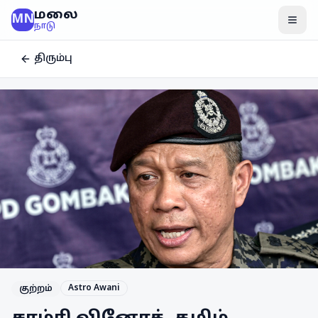
மலை
MN
மென
நாடு
திரும்பு
Astro Awani
குற்றம்