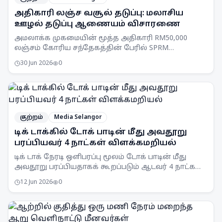
அதிகாரி லஞ்ச வசூல் தடுப்பு: மலாசிய
ஊழல் தடுப்பு ஆணையம் விசாரணை
அமலாக்க முகமையின் மூத்த அதிகாரி RM50,000
லஞ்சம் கோரிய சந்தேகத்தின் பேரில் SPRM
செலங்கூர் பிரிவினரால் கைது செய்யப்பட்டார்.
30 Jun 2026
0
குற்றம்
Media Selangor
டிக் டாக்கில் டோக் பாடின் மீது அவதூறு
பரப்பியவர் 4 நாட்கள் விளக்கமறியல்
டிக் டாக் நேரடி ஒளிபரப்பு மூலம் டோக் பாடின் மீது
அவதூறு பரப்பியதாகக் கூறப்படும் ஆடவர் 4 நாட்கள்
விளக்கமறியலில் வைக்கப்பட்டுள்ளார்.
12 Jun 2026
0