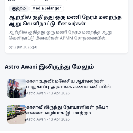
குற்றம்
Media Selangor
ஆற்றில் குதித்து ஒரு மணி நேரம் மறைந்த
ஆறு வெளிநாட்டு மீனவர்கள்
ஆற்றில் குதித்து ஒரு மணி நேரம் மறைந்த ஆறு
வெளிநாட்டு மீனவர்கள் APMM சோதனையில்
சிக்கினர். சட்டவிரோத மீன்பிடி நடவடிக்கைகளுக்கு
12 Jun 2026
0
எதிராக APMM தொடர்ந்து கண்காணிப்பு
நடவடிக்கைகளை எடுத்து வருகிறது.
Astro Awani
இலிருந்து மேலும்
காசா உதவி: மலேசிய ஆர்வலர்கள்
பாதுகாப்பு அரசாங்க கண்காணிப்பில்
Astro Awani
•
13 Apr 2026
காசாவிலிருந்து நோயாளிகள் ரஃபா
எல்லை வழியாக இடமாற்றம்
Astro Awani
•
13 Apr 2026