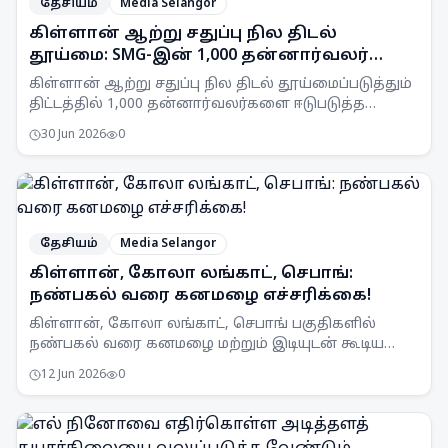
தேசியம்
Media Selangor
கிள்ளான் ஆற்று சதுப்பு நில திடல்
தூய்மை: SMG-இன் 1,000 தன்னார்வலர்
இலக்கு
கிள்ளான் ஆற்று சதுப்பு நில திடல் தூய்மைப்படுத்தும்
திட்டத்தில் 1,000 தன்னார்வலர்களை ஈடுபடுத்த
Selangor Maritime Gateway (SMG) இலக்கு
30 Jun 2026
0
வைத்துள்ளது.
தேசியம்
Media Selangor
கிள்ளான், கோலா லங்காட், செபாங்:
நண்பகல் வரை கனமழை எச்சரிக்கை!
கிள்ளான், கோலா லங்காட், செபாங் பகுதிகளில்
நண்பகல் வரை கனமழை மற்றும் இடியுடன் கூடிய
பலத்த காற்று வீசக்கூடும் என MetMalaysia
12 Jun 2026
0
எச்சரிக்கை விடுத்துள்ளது.