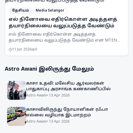
தேசியம்
Media Selangor
எல் நினோவை எதிர்கொள்ள அடித்தளத்
தயார்நிலையை வலுப்படுத்த வேண்டும்
எல் நினோவை எதிர்கொள்ள அடித்தளத்
தயார்நிலையை வலுப்படுத்த வேண்டும் என MTEN
கூட்டம் ஒப்புதல் அளித்துள்ளது. நாடு முழுவதும்
11 Jun 2026
0
விழிப்புணர்வு அதிகரிக்கப்படும்.
Astro Awani
இலிருந்து மேலும்
காசா உதவி: மலேசிய ஆர்வலர்கள்
பாதுகாப்பு அரசாங்க கண்காணிப்பில்
Astro Awani
•
13 Apr 2026
காசாவிலிருந்து நோயாளிகள் ரஃபா
எல்லை வழியாக இடமாற்றம்
Astro Awani
•
13 Apr 2026