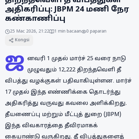
திறந்தவெளி தீ விபத்துகள்
அதிகரிப்பு: JBPM 24 மணி நேர
கண்காணிப்பு
25 Mac 2026, 21:22
1
min bacaan
0
paparan
Kongsi
ஜ
னவரி 1 முதல் மார்ச் 25 வரை நாடு
முழுவதும் 12,222 திறந்தவெளி தீ
விபத்து வழக்குகள் பதிவாகியுள்ளன. மார்ச்
17 முதல் இந்த எண்ணிக்கை தொடர்ந்து
அதிகரித்து வருவது கவலை அளிக்கிறது.
தீயணைப்பு மற்றும் மீட்புத் துறை (JBPM)
இந்த விவகாரத்தை தீவிரமாகக்
கையாண்டு வருகிறது. தீ விபத்துகளைத்