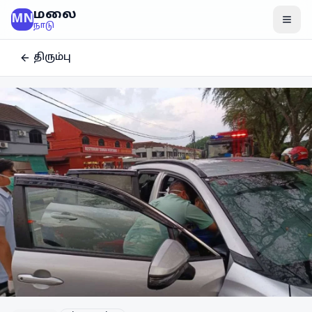
மலை
MN
மென
நாடு
திரும்பு