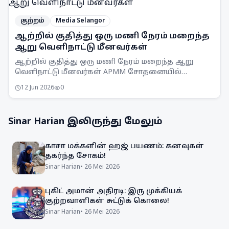
குற்றம்
Media Selangor
ஆற்றில் குதித்து ஒரு மணி நேரம் மறைந்த
ஆறு வெளிநாட்டு மீனவர்கள்
ஆற்றில் குதித்து ஒரு மணி நேரம் மறைந்த ஆறு
வெளிநாட்டு மீனவர்கள் APMM சோதனையில்
சிக்கினர். சட்டவிரோத மீன்பிடி நடவடிக்கைகளுக்கு
12 Jun 2026
0
எதிராக APMM தொடர்ந்து கண்காணிப்பு
நடவடிக்கைகளை எடுத்து வருகிறது.
Sinar Harian
இலிருந்து மேலும்
காசா மக்களின் ஹஜ் பயணம்: கனவுகள்
தகர்ந்த சோகம்!
Sinar Harian
•
26 Mei 2026
புகிட் அமான் அதிரடி: இரு முக்கியக்
குற்றவாளிகள் சுட்டுக் கொலை!
Sinar Harian
•
26 Mei 2026