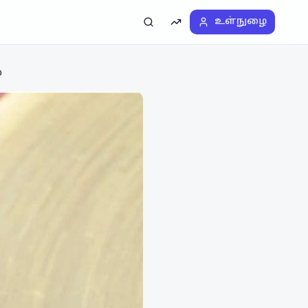
உள்நுழை
தேடல்
டிரெண்டிங்
ை