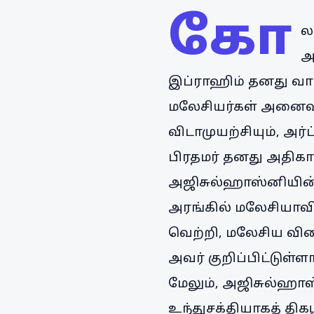
கோ
ல
அ
இப்ராஹிம் தனது வாழ
மலேசியர்கள் அனைவரு
விடாமுயற்சியும், அர்
பிரதமர் தனது அதிகார
அஜிசுல்ஹாஸ்னியின் 
அரங்கில் மலேசியாவின
வெற்றி, மலேசிய விளை
அவர் குறிப்பிட்டுள்ளா
மேலும், அஜிசுல்ஹாஸ்
உந்துசக்தியாகத் திக