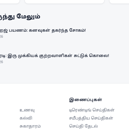
அதிகாரப்பூர்வப் பாடல்
இரண்டா
து.
அறிமுகப்படுத்தப்பட்டது.
முன்ன
ந்து மேலும்
சுற்ற
வீழ்த்
ஹஜ் பயணம்: கனவுகள் தகர்ந்த சோகம்!
26
ரடி: இரு முக்கியக் குற்றவாளிகள் சுட்டுக் கொலை!
26
இணைப்புகள்
உணவு
டிரெண்டிங் செய்திகள்
கல்வி
சமீபத்திய செய்திகள்
சுகாதாரம்
செய்தி தேடல்