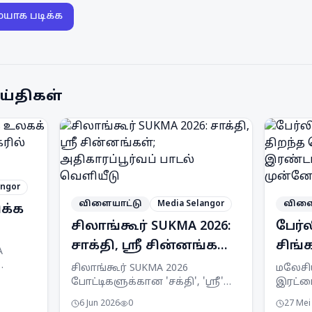
ையாக படிக்க
ய்திகள்
angor
விளையாட்டு
Media Selangor
விளை
ிக்க
சிலாங்கூர் SUKMA 2026:
பேர்
சாக்தி, ஸ்ரீ சின்னங்கள்;
சிங்க
A
அதிகாரப்பூர்வப் பாடல்
வெளி
ிறது
சிலாங்கூர் SUKMA 2026
மலேசி
போட்டிகளுக்கான 'சக்தி', 'ஸ்ரீ'
இரட்டை
வெளியீடு
இரண்
கிறது.
வெள்ளை கழுகு சின்னங்கள்
சிஙப்ப
முன்
6 Jun 2026
0
27 Mei
ு
மற்றும் 'Rentak Kita, Aksi Kita'
பேட்மி