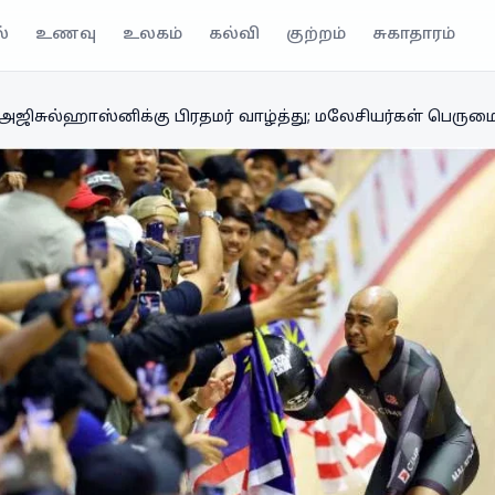
்
உணவு
உலகம்
கல்வி
குற்றம்
சுகாதாரம்
அஜிசுல்ஹாஸ்னிக்கு பிரதமர் வாழ்த்து; மலேசியர்கள் பெரும