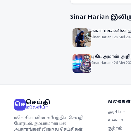
நடத்தும் இத்தொடர் அதிக
அணிகளைக் கொண்டுள்ள
Sinar Harian
இலிரு
காசா மக்களின் 
Sinar Harian
•
26 Mei 20
புகிட் அமான் அதி
Sinar Harian
•
26 Mei 20
செய்தி
வகைகள்
செ
மலேசியா
அரசியல்
மலேசியாவின் சமீபத்திய செய்தி
உலகம்
போர்டல். நம்பகமான பல
குற்றம்
ஆதாரங்களிலிருந்து செய்திகள்.