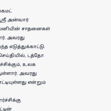
ுகமட்
்ரீ அன்வார்
ாஸ்னியின் சாதனைகள்
ார். அவரது
்த எடுத்துக்காட்டு.
செய்தியில், டத்தோ
சிக்கும், உலக
ுள்ளார். அவரது
டியுள்ளது என்றும்
ச்சிக்கு
்டின்