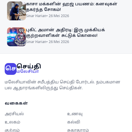
காசா மக்களின் ஹஜ் பயணம்: கனவுகள்
தகர்ந்த சோகம்!
Sinar Harian
•
26 Mei 2026
புகிட் அமான் அதிரடி: இரு முக்கியக்
குற்றவாளிகள் சுட்டுக் கொலை!
Sinar Harian
•
26 Mei 2026
செய்தி
செ
மலேசியா
மலேசியாவின் சமீபத்திய செய்தி போர்டல். நம்பகமான
பல ஆதாரங்களிலிருந்து செய்திகள்.
வகைகள்
அரசியல்
உணவு
உலகம்
கல்வி
குற்றம்
சுகாதாரம்