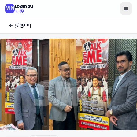
மலை
MN
மென
நாடு
திரும்பு