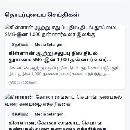
தொடர்புடைய செய்திகள்
தேசியம்
Media Selangor
கிள்ளான் ஆற்று சதுப்பு நில திடல்
தூய்மை: SMG-இன் 1,000 தன்னார்வலர்
இலக்கு
கிள்ளான் ஆற்று சதுப்பு நில திடல் தூய்மைப்படுத்தும்
திட்டத்தில் 1,000 தன்னார்வலர்களை ஈடுபடுத்த
Selangor Maritime Gateway (SMG) இலக்கு
30 Jun 2026
0
வைத்துள்ளது.
தேசியம்
Media Selangor
கிள்ளான், கோலா லங்காட், செபாங்:
நண்பகல் வரை கனமழை எச்சரிக்கை!