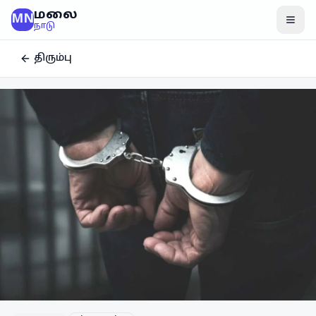
மலை
MN
மென
நாடு
திரும்பு