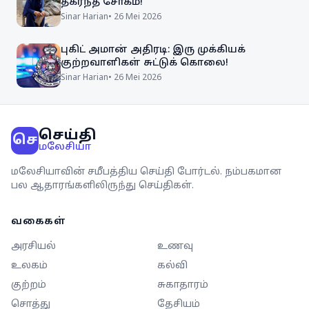
தகர்ந்த சோகம்!
Sinar Harian
•
26 Mei 2026
புகிட் அமான் அதிரடி: இரு முக்கியக்
குற்றவாளிகள் சுட்டுக் கொலை!
Sinar Harian
•
26 Mei 2026
செய்தி
செ
மலேசியா
மலேசியாவின் சமீபத்திய செய்தி போர்டல். நம்பகமான
பல ஆதாரங்களிலிருந்து செய்திகள்.
வகைகள்
அரசியல்
உணவு
உலகம்
கல்வி
குற்றம்
சுகாதாரம்
சொத்து
தேசியம்