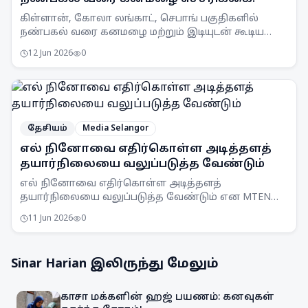
கிள்ளான், கோலா லங்காட், செபாங் பகுதிகளில்
நண்பகல் வரை கனமழை மற்றும் இடியுடன் கூடிய
பலத்த காற்று வீசக்கூடும் என MetMalaysia
12 Jun 2026
0
எச்சரிக்கை விடுத்துள்ளது.
தேசியம்
Media Selangor
எல் நினோவை எதிர்கொள்ள அடித்தளத்
தயார்நிலையை வலுப்படுத்த வேண்டும்
எல் நினோவை எதிர்கொள்ள அடித்தளத்
தயார்நிலையை வலுப்படுத்த வேண்டும் என MTEN
கூட்டம் ஒப்புதல் அளித்துள்ளது. நாடு முழுவதும்
11 Jun 2026
0
விழிப்புணர்வு அதிகரிக்கப்படும்.
Sinar Harian
இலிருந்து மேலும்
காசா மக்களின் ஹஜ் பயணம்: கனவுகள்