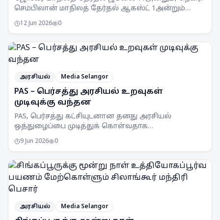
செம்பிலான் மாநிலத் தேர்தல் ஆகஸ்ட் 1அன்றும்
நடைபெறும் என SPR அறிவித்துள்ளது.
12 Jun 2026
0
அரசியல்
Media Selangor
PAS – பெர்சத்து அரசியல் உறவுகள்
முடிவுக்கு வந்தன
PAS, பெர்சத்து கட்சியுடனான தனது அரசியல்
ஒத்துழைப்பை முடித்துக் கொள்வதாக
அறிவித்துள்ளது. இரு கட்சிகளின் உறவுகள் மீதான
9 Jun 2026
0
ஆய்வுகளுக்குப் பிறகு இந்த முடிவு
எடுக்கப்பட்டுள்ளது.
அரசியல்
Media Selangor