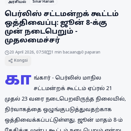
Sinar Harian
அரசியல்
பெர்லிஸ் சட்டமன்றக் கூட்டம்
ஒத்திவைப்பு: ஜூன் 8-க்கு
முன் நடைபெறும் -
முதலமைச்சர்
20 April 2026, 07:58
1
min bacaan
0
paparan
Kongsi
கா
ங்கார் - பெர்லிஸ் மாநில
சட்டமன்றக் கூட்டம் ஏப்ரல் 21
முதல் 23 வரை நடைபெறவிருந்த நிலையில்,
நிர்வாகத்தை ஒழுங்குபடுத்துவதற்காக
ஒத்திவைக்கப்பட்டுள்ளது. ஜூன் மாதம் 8-ம்
தேதிக்கு முன்பு கூட்டம் நடைபெறும் என்று