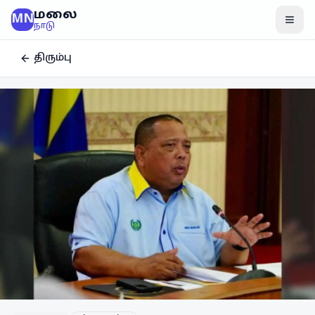
மலை
MN
மென
நாடு
திரும்பு