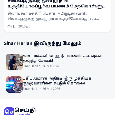
சிங்கப்பூருக்கு மூன்று நாள்
உத்தியோகப்பூர்வ பயணம் மேற்கொள்ளும்
சிலாங்கூர் மந்திரி பெசார்
சிலாங்கூர் மந்திரி பெசார் அமிருடின் ஷாரி,
சிங்கப்பூருக்கு மூன்று நாள் உத்தியோகப்பூர்வப்
பயணம் மேற்கொண்டுள்ளார். அவர் அங்கு
7 Jun 2026
0
பொருளாதாரத் திட்டமிடல் மற்றும் முதலீடு குறித்து
விளக்கங்கள் பெறுவார்.
Sinar Harian
இலிருந்து மேலும்
காசா மக்களின் ஹஜ் பயணம்: கனவுகள்
தகர்ந்த சோகம்!
Sinar Harian
•
26 Mei 2026
புகிட் அமான் அதிரடி: இரு முக்கியக்
குற்றவாளிகள் சுட்டுக் கொலை!
Sinar Harian
•
26 Mei 2026
செய்தி
செ
மலேசியா