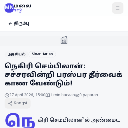
மலை
MN
மென
நாடு
திரும்பு
📰
Sinar Harian
அரசியல்
நெகிரி செம்பிலான்:
சச்சரவின்றி பரஸ்பர தீர்வைக்
காண வேண்டும்!
27 April 2026, 15:00
1
min bacaan
0
paparan
Kongsi
நெ
கிரி செம்பிலானில் அண்மைய