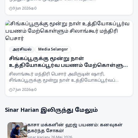
அறிவித்துள்ளது. இரு கட்சிகளின் உறவுகள் மீதான
9 Jun 2026
0
ஆய்வுகளுக்குப் பிறகு இந்த முடிவு
எடுக்கப்பட்டுள்ளது.
அரசியல்
Media Selangor
சிங்கப்பூருக்கு மூன்று நாள்
உத்தியோகப்பூர்வ பயணம் மேற்கொள்ளும்
சிலாங்கூர் மந்திரி பெசார்
சிலாங்கூர் மந்திரி பெசார் அமிருடின் ஷாரி,
சிங்கப்பூருக்கு மூன்று நாள் உத்தியோகப்பூர்வப்
பயணம் மேற்கொண்டுள்ளார். அவர் அங்கு
7 Jun 2026
0
பொருளாதாரத் திட்டமிடல் மற்றும் முதலீடு குறித்து
விளக்கங்கள் பெறுவார்.
Sinar Harian
இலிருந்து மேலும்
காசா மக்களின் ஹஜ் பயணம்: கனவுகள்
தகர்ந்த சோகம்!
Sinar Harian
•
26 Mei 2026