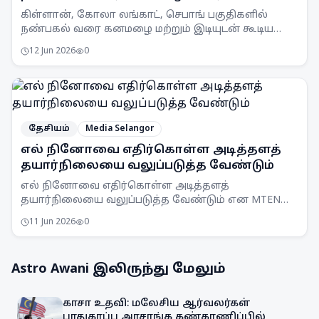
கிள்ளான், கோலா லங்காட், செபாங் பகுதிகளில்
நண்பகல் வரை கனமழை மற்றும் இடியுடன் கூடிய
பலத்த காற்று வீசக்கூடும் என MetMalaysia
12 Jun 2026
0
எச்சரிக்கை விடுத்துள்ளது.
தேசியம்
Media Selangor
எல் நினோவை எதிர்கொள்ள அடித்தளத்
தயார்நிலையை வலுப்படுத்த வேண்டும்
எல் நினோவை எதிர்கொள்ள அடித்தளத்
தயார்நிலையை வலுப்படுத்த வேண்டும் என MTEN
கூட்டம் ஒப்புதல் அளித்துள்ளது. நாடு முழுவதும்
11 Jun 2026
0
விழிப்புணர்வு அதிகரிக்கப்படும்.
Astro Awani
இலிருந்து மேலும்
காசா உதவி: மலேசிய ஆர்வலர்கள்
பாதுகாப்பு அரசாங்க கண்காணிப்பில்