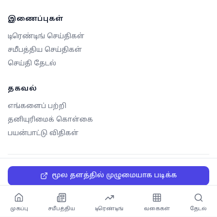
இணைப்புகள்
டிரெண்டிங் செய்திகள்
சமீபத்திய செய்திகள்
செய்தி தேடல்
தகவல்
எங்களைப் பற்றி
தனியுரிமைக் கொள்கை
பயன்பாட்டு விதிகள்
©
2026
செய்தி மலேசியா. அனைத்து உரிமைகளும்
மூல தளத்தில் முழுமையாக படிக்க
பாதுகாக்கப்பட்டவை.
முகப்பு
சமீபத்திய
டிரெண்டிங்
வகைகள்
தேடல்