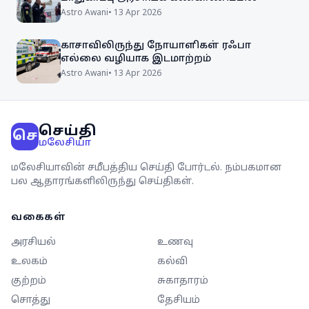
Astro Awani
•
13 Apr 2026
காசாவிலிருந்து நோயாளிகள் ரஃபா
எல்லை வழியாக இடமாற்றம்
Astro Awani
•
13 Apr 2026
செய்தி
செ
மலேசியா
மலேசியாவின் சமீபத்திய செய்தி போர்டல். நம்பகமான
பல ஆதாரங்களிலிருந்து செய்திகள்.
வகைகள்
அரசியல்
உணவு
உலகம்
கல்வி
குற்றம்
சுகாதாரம்
சொத்து
தேசியம்