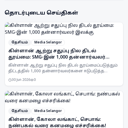
தொடர்புடைய செய்திகள்
தேசியம்
Media Selangor
கிள்ளான் ஆற்று சதுப்பு நில திடல்
தூய்மை: SMG-இன் 1,000 தன்னார்வலர்
இலக்கு
கிள்ளான் ஆற்று சதுப்பு நில திடல் தூய்மைப்படுத்தும்
திட்டத்தில் 1,000 தன்னார்வலர்களை ஈடுபடுத்த
Selangor Maritime Gateway (SMG) இலக்கு
30 Jun 2026
0
வைத்துள்ளது.
தேசியம்
Media Selangor
கிள்ளான், கோலா லங்காட், செபாங்:
நண்பகல் வரை கனமழை எச்சரிக்கை!