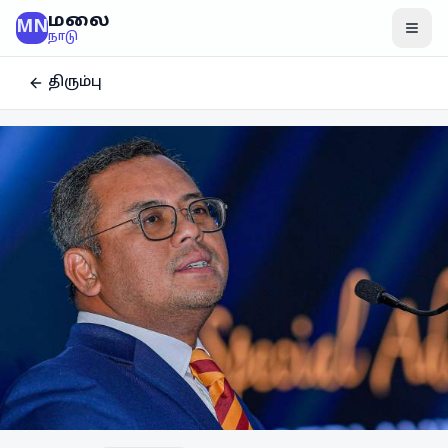
மலை
MN
மென
நாடு
திரும்பு