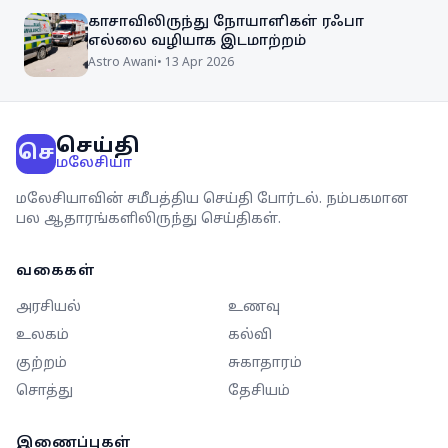
காசாவிலிருந்து நோயாளிகள் ரஃபா
எல்லை வழியாக இடமாற்றம்
Astro Awani
•
13 Apr 2026
செய்தி
செ
மலேசியா
மலேசியாவின் சமீபத்திய செய்தி போர்டல். நம்பகமான
பல ஆதாரங்களிலிருந்து செய்திகள்.
வகைகள்
அரசியல்
உணவு
உலகம்
கல்வி
குற்றம்
சுகாதாரம்
சொத்து
தேசியம்
இணைப்புகள்