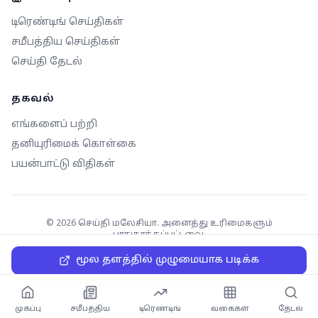
டிரெண்டிங் செய்திகள்
சமீபத்திய செய்திகள்
செய்தி தேடல்
தகவல்
எங்களைப் பற்றி
தனியுரிமைக் கொள்கை
பயன்பாட்டு விதிகள்
©
2026
செய்தி மலேசியா. அனைத்து உரிமைகளும்
பாதுகாக்கப்பட்டவை.
மூல தளத்தில் முழுமையாக படிக்க
முகப்பு
சமீபத்திய
டிரெண்டிங்
வகைகள்
தேடல்