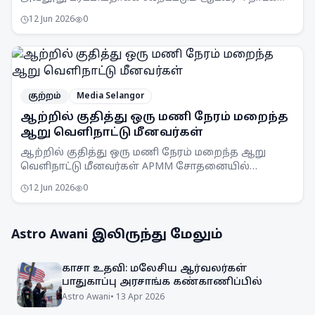
விளக்கமறியலில் வைக்கப்பட்டுள்ளார்.
12 Jun 2026
0
குற்றம்
Media Selangor
ஆற்றில் குதித்து ஒரு மணி நேரம் மறைந்த
ஆறு வெளிநாட்டு மீனவர்கள்
ஆற்றில் குதித்து ஒரு மணி நேரம் மறைந்த ஆறு
வெளிநாட்டு மீனவர்கள் APMM சோதனையில்
சிக்கினர். சட்டவிரோத மீன்பிடி நடவடிக்கைகளுக்கு
12 Jun 2026
0
எதிராக APMM தொடர்ந்து கண்காணிப்பு
நடவடிக்கைகளை எடுத்து வருகிறது.
Astro Awani
இலிருந்து மேலும்
காசா உதவி: மலேசிய ஆர்வலர்கள்
பாதுகாப்பு அரசாங்க கண்காணிப்பில்
Astro Awani
•
13 Apr 2026