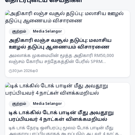
தொடர்புடைய செய்திகள்
குற்றம்
Media Selangor
அதிகாரி லஞ்ச வசூல் தடுப்பு: மலாசிய
ஊழல் தடுப்பு ஆணையம் விசாரணை
அமலாக்க முகமையின் மூத்த அதிகாரி RM50,000
லஞ்சம் கோரிய சந்தேகத்தின் பேரில் SPRM
செலங்கூர் பிரிவினரால் கைது செய்யப்பட்டார்.
30 Jun 2026
0
குற்றம்
Media Selangor
டிக் டாக்கில் டோக் பாடின் மீது அவதூறு
பரப்பியவர் 4 நாட்கள் விளக்கமறியல்
டிக் டாக் நேரடி ஒளிபரப்பு மூலம் டோக் பாடின் மீது
அவதூறு பரப்பியதாகக் கூறப்படும் ஆடவர் 4 நாட்கள்