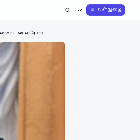
உள்நுழை
தேடல்
டிரெண்டிங்
டில்லை - லாவ்ரோவ்