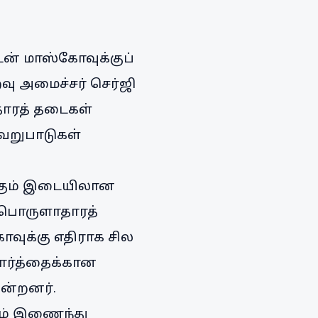
டன் மாஸ்கோவுக்குப்
ு அமைச்சர் செர்ஜி
தாரத் தடைகள்
ேறுபாடுகள்
க்கும் இடையிலான
 பொருளாதாரத்
ாவுக்கு எதிராக சில
வார்த்தைக்கான
ின்றனர்.
வும் இணைந்து