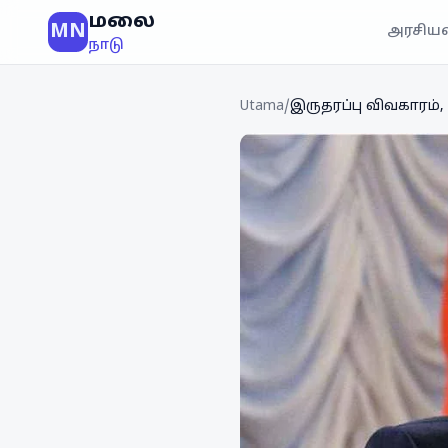
மலை
MN
அரசியல
நாடு
Utama
/
இருதரப்பு விவகாரம்,