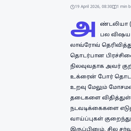
19 April 2026, 08:30
1
min b
அ
ண்டலியா (
பல விஷயங்
லாவ்ரோவ் தெரிவித்த
தொடர்பான பிரச்சினை
நிலவுவதாக அவர் குறிப
உக்ரைன் போர் தொடங்
உறவு மேலும் மோசமடை
தடைகளை விதித்துள்ள
நடவடிக்கைகளை எடுத்
வாய்ப்புகள் குறைந்
இருப்பினும், சில ச