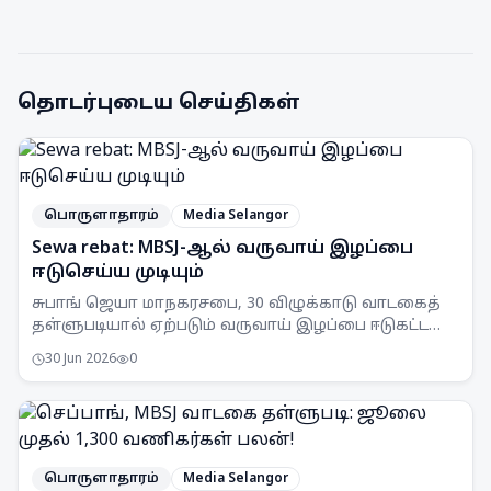
தொடர்புடைய செய்திகள்
பொருளாதாரம்
Media Selangor
Sewa rebat: MBSJ-ஆல் வருவாய் இழப்பை
ஈடுசெய்ய முடியும்
சுபாங் ஜெயா மாநகரசபை, 30 விழுக்காடு வாடகைத்
தள்ளுபடியால் ஏற்படும் வருவாய் இழப்பை ஈடுகட்ட
முடியும் என அறிவித்துள்ளது. இது செயல்பாட்டுச்
30 Jun 2026
0
சேமிப்புகள் மூலம் சாத்தியப்படும்.
பொருளாதாரம்
Media Selangor