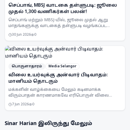
செப்பாங், MBSJ வாடகை தள்ளுபடி: ஜூலை
முதல் 1,300 வணிகர்கள் பலன்!
செப்பாங் மற்றும் MBSJ-யில், ஜூலை முதல் ஆறு
மாதங்களுக்கு வாடகைத் தள்ளுபடி வழங்கப்பட
உள்ளது. இது 1,300க்கும் மேற்பட்ட வணிகர்களுக்கு
30 Jun 2026
0
ஆதரவளிக்கும்.
பொருளாதாரம்
Media Selangor
விலை உயர்வுக்கு அன்வார் பிடிவாதம்:
மானியம் தொடரும்
மக்களின் வாழ்க்கையை மேலும் கடினமாக்க
விரும்பாதன் காரணமாகவே எரிபொருள் விலை
உயர்வுக்கு உடன்பட மாட்டேன் என பிரதமர் அன்வார்
7 Jun 2026
0
இப்ராஹிம் திட்டவட்டமாகத் தெரிவித்துள்ளார்.
Sinar Harian
இலிருந்து மேலும்