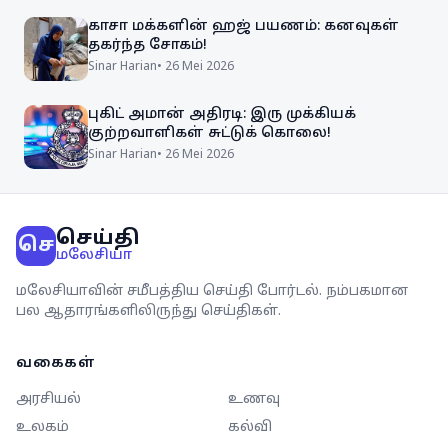
காசா மக்களின் ஹஜ் பயணம்: கனவுகள்
தகர்ந்த சோகம்!
Sinar Harian
•
26 Mei 2026
புகிட் அமான் அதிரடி: இரு முக்கியக்
குற்றவாளிகள் சுட்டுக் கொலை!
Sinar Harian
•
26 Mei 2026
செய்தி
செ
மலேசியா
மலேசியாவின் சமீபத்திய செய்தி போர்டல். நம்பகமான
பல ஆதாரங்களிலிருந்து செய்திகள்.
வகைகள்
அரசியல்
உணவு
உலகம்
கல்வி