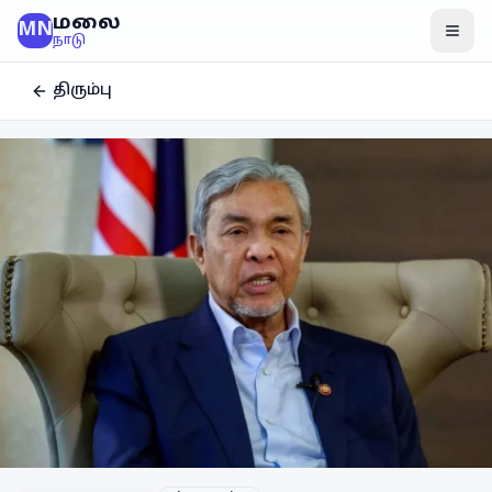
மலை
MN
மென
நாடு
திரும்பு