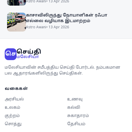
Astro Awani
•
13 Apr 2026
காசாவிலிருந்து நோயாளிகள் ரஃபா
எல்லை வழியாக இடமாற்றம்
Astro Awani
•
13 Apr 2026
செய்தி
செ
மலேசியா
மலேசியாவின் சமீபத்திய செய்தி போர்டல். நம்பகமான
பல ஆதாரங்களிலிருந்து செய்திகள்.
வகைகள்
அரசியல்
உணவு
உலகம்
கல்வி
குற்றம்
சுகாதாரம்
சொத்து
தேசியம்