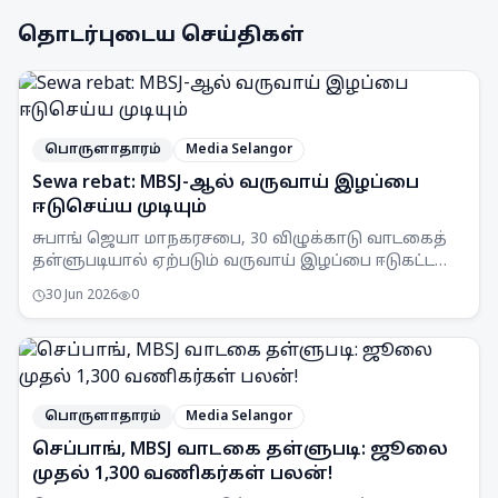
தொடர்புடைய செய்திகள்
பொருளாதாரம்
Media Selangor
Sewa rebat: MBSJ-ஆல் வருவாய் இழப்பை
ஈடுசெய்ய முடியும்
சுபாங் ஜெயா மாநகரசபை, 30 விழுக்காடு வாடகைத்
தள்ளுபடியால் ஏற்படும் வருவாய் இழப்பை ஈடுகட்ட
முடியும் என அறிவித்துள்ளது. இது செயல்பாட்டுச்
30 Jun 2026
0
சேமிப்புகள் மூலம் சாத்தியப்படும்.
பொருளாதாரம்
Media Selangor
செப்பாங், MBSJ வாடகை தள்ளுபடி: ஜூலை
முதல் 1,300 வணிகர்கள் பலன்!