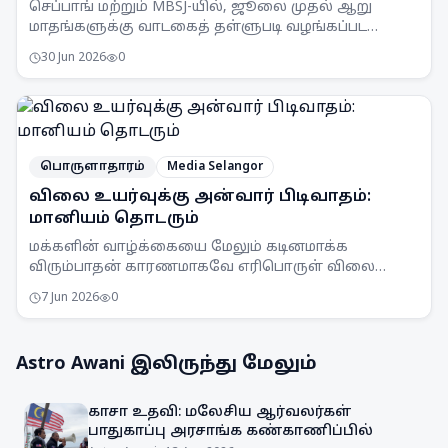
செப்பாங் மற்றும் MBSJ-யில், ஜூலை முதல் ஆறு
மாதங்களுக்கு வாடகைத் தள்ளுபடி வழங்கப்பட
உள்ளது. இது 1,300க்கும் மேற்பட்ட வணிகர்களுக்கு
30 Jun 2026
0
ஆதரவளிக்கும்.
பொருளாதாரம்
Media Selangor
விலை உயர்வுக்கு அன்வார் பிடிவாதம்:
மானியம் தொடரும்
மக்களின் வாழ்க்கையை மேலும் கடினமாக்க
விரும்பாதன் காரணமாகவே எரிபொருள் விலை
உயர்வுக்கு உடன்பட மாட்டேன் என பிரதமர் அன்வார்
7 Jun 2026
0
இப்ராஹிம் திட்டவட்டமாகத் தெரிவித்துள்ளார்.
Astro Awani
இலிருந்து மேலும்
காசா உதவி: மலேசிய ஆர்வலர்கள்
பாதுகாப்பு அரசாங்க கண்காணிப்பில்