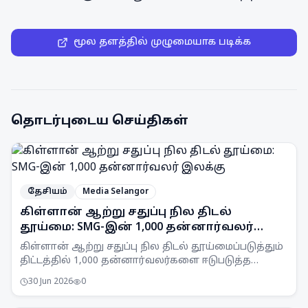
மூல தளத்தில் முழுமையாக படிக்க
தொடர்புடைய செய்திகள்
தேசியம்
Media Selangor
கிள்ளான் ஆற்று சதுப்பு நில திடல்
தூய்மை: SMG-இன் 1,000 தன்னார்வலர்
இலக்கு
கிள்ளான் ஆற்று சதுப்பு நில திடல் தூய்மைப்படுத்தும்
திட்டத்தில் 1,000 தன்னார்வலர்களை ஈடுபடுத்த
Selangor Maritime Gateway (SMG) இலக்கு
30 Jun 2026
0
வைத்துள்ளது.