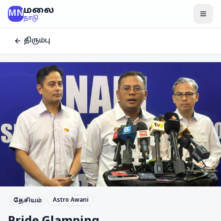
மலை
MN
மென
நாடு
திரும்பு
Astro Awani
தேசியம்