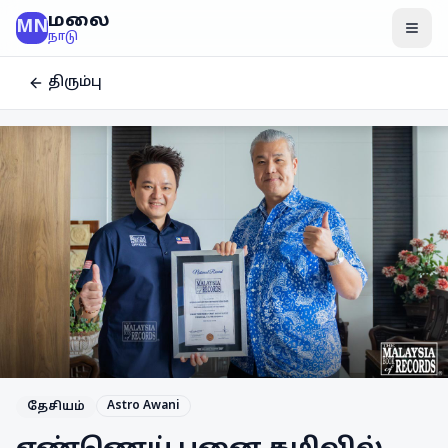
மலை
MN
மென
நாடு
திரும்பு
Astro Awani
தேசியம்