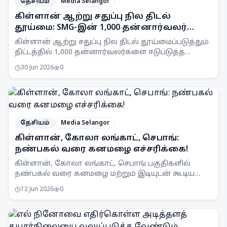
தேசியம்
Media Selangor
கிள்ளான் ஆற்று சதுப்பு நில திடல்
தூய்மை: SMG-இன் 1,000 தன்னார்வலர்
இலக்கு
கிள்ளான் ஆற்று சதுப்பு நில திடல் தூய்மைப்படுத்தும்
திட்டத்தில் 1,000 தன்னார்வலர்களை ஈடுபடுத்த
Selangor Maritime Gateway (SMG) இலக்கு
30 Jun 2026
0
வைத்துள்ளது.
தேசியம்
Media Selangor
கிள்ளான், கோலா லங்காட், செபாங்:
நண்பகல் வரை கனமழை எச்சரிக்கை!
கிள்ளான், கோலா லங்காட், செபாங் பகுதிகளில்
நண்பகல் வரை கனமழை மற்றும் இடியுடன் கூடிய
பலத்த காற்று வீசக்கூடும் என MetMalaysia
12 Jun 2026
0
எச்சரிக்கை விடுத்துள்ளது.