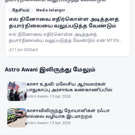
தேசியம்
Media Selangor
எல் நினோவை எதிர்கொள்ள அடித்தளத்
தயார்நிலையை வலுப்படுத்த வேண்டும்
எல் நினோவை எதிர்கொள்ள அடித்தளத்
தயார்நிலையை வலுப்படுத்த வேண்டும் என MTEN
கூட்டம் ஒப்புதல் அளித்துள்ளது. நாடு முழுவதும்
11 Jun 2026
0
விழிப்புணர்வு அதிகரிக்கப்படும்.
Astro Awani
இலிருந்து மேலும்
காசா உதவி: மலேசிய ஆர்வலர்கள்
பாதுகாப்பு அரசாங்க கண்காணிப்பில்
Astro Awani
•
13 Apr 2026
காசாவிலிருந்து நோயாளிகள் ரஃபா
எல்லை வழியாக இடமாற்றம்
Astro Awani
•
13 Apr 2026