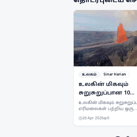
தொடர்புடைய செ
உலகம்
Sinar Harian
உலகின் மிகவும்
சுறுசுறுப்பான 10
எரிமலைகள்: ஒரு
உலகின் மிகவும் சுறுசுறுப
எரிமலைகள் பற்றிய ஒரு
கண்ணோட்டம்
சுருக்கமான கண்ணோட்டம
26 Apr 2026
0
இவை ஏன் ஆபத்தானவ
என்பதை அறிந்துகொள்ளு