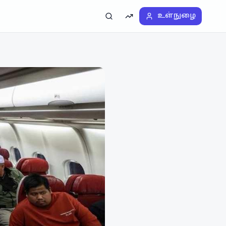
உள்நுழை
தேடல்
டிரெண்டிங்