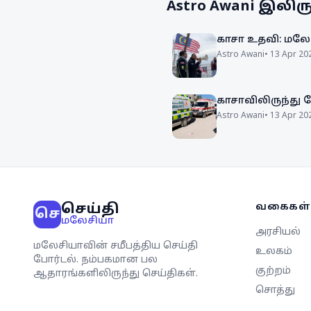
Astro Awani
இலிருந
காசா உதவி: மலேச
Astro Awani
•
13 Apr 20
காசாவிலிருந்து
Astro Awani
•
13 Apr 20
செய்தி
வகைகள்
செ
மலேசியா
அரசியல்
மலேசியாவின் சமீபத்திய செய்தி
உலகம்
போர்டல். நம்பகமான பல
குற்றம்
ஆதாரங்களிலிருந்து செய்திகள்.
சொத்து