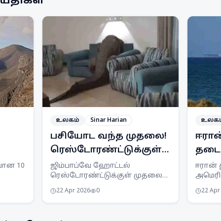
ய்திகள்
உலகம்
Sinar Harian
உலகம
பசியோட வந்த முதலை!
ஈரான
ரெஸ்டோரண்ட்டுக்குள்ள
தடைய
நுழைஞ்சதால பரபரப்பு!
திரு
்பான 10
ஜிம்பாப்வே ஹோட்டல்
ஈரான்
ரெஸ்டோரண்ட்டுக்குள் முதலை
அமெரிக
அமெர
்.
புகுந்ததால் பரபரப்பு.
கப்பல்க
22 Apr 2026
0
22 Apr
ை
வனவிலங்கு அதிகாரிகள் வந்து
அனுப்
ங்கள்.
முதலையை பத்திரமாக மீட்டனர்.
பிராந்
நிலவுக