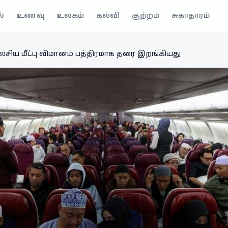
்
உணவு
உலகம்
கல்வி
குற்றம்
சுகாதாரம்
லேசிய மீட்பு விமானம் பத்திரமாக தரை இறங்கியது