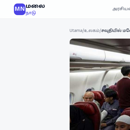
மலை
MN
அரசியல
நாடு
Utama
/
உலகம்
/
சவுதியில் ம