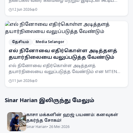
நண்பகல் வரை கனமழை மற்றும் இடியுடன் கூடிய
பலத்த காற்று வீசக்கூடும் என MetMalaysia
12 Jun 2026
0
எச்சரிக்கை விடுத்துள்ளது.
தேசியம்
Media Selangor
எல் நினோவை எதிர்கொள்ள அடித்தளத்
தயார்நிலையை வலுப்படுத்த வேண்டும்
எல் நினோவை எதிர்கொள்ள அடித்தளத்
தயார்நிலையை வலுப்படுத்த வேண்டும் என MTEN
கூட்டம் ஒப்புதல் அளித்துள்ளது. நாடு முழுவதும்
11 Jun 2026
0
விழிப்புணர்வு அதிகரிக்கப்படும்.
Sinar Harian
இலிருந்து மேலும்
காசா மக்களின் ஹஜ் பயணம்: கனவுகள்
தகர்ந்த சோகம்!
Sinar Harian
•
26 Mei 2026