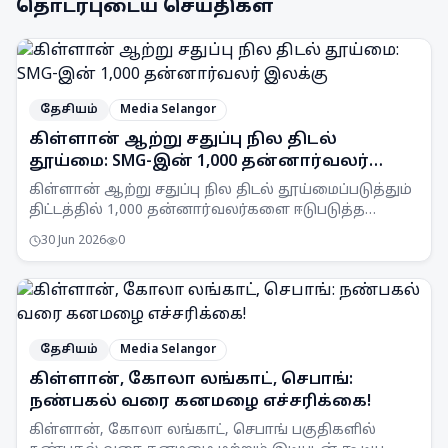
தொடர்புடைய செய்திகள்
தேசியம்
Media Selangor
கிள்ளான் ஆற்று சதுப்பு நில திடல்
தூய்மை: SMG-இன் 1,000 தன்னார்வலர்
இலக்கு
கிள்ளான் ஆற்று சதுப்பு நில திடல் தூய்மைப்படுத்தும்
திட்டத்தில் 1,000 தன்னார்வலர்களை ஈடுபடுத்த
Selangor Maritime Gateway (SMG) இலக்கு
30 Jun 2026
0
வைத்துள்ளது.
தேசியம்
Media Selangor
கிள்ளான், கோலா லங்காட், செபாங்:
நண்பகல் வரை கனமழை எச்சரிக்கை!
கிள்ளான், கோலா லங்காட், செபாங் பகுதிகளில்