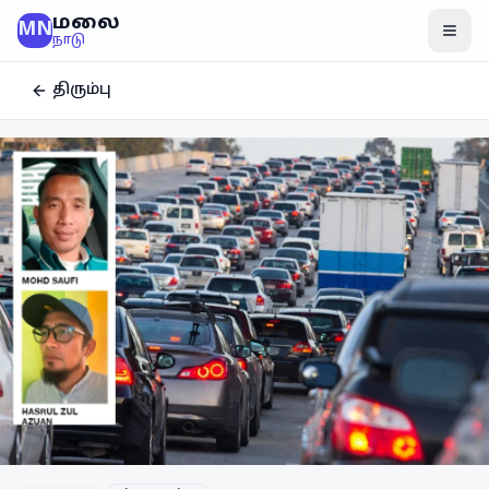
மலை
MN
மென
நாடு
திரும்பு