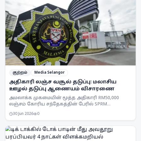
குற்றம்
Media Selangor
அதிகாரி லஞ்ச வசூல் தடுப்பு: மலாசிய
ஊழல் தடுப்பு ஆணையம் விசாரணை
அமலாக்க முகமையின் மூத்த அதிகாரி RM50,000
லஞ்சம் கோரிய சந்தேகத்தின் பேரில் SPRM
செலங்கூர் பிரிவினரால் கைது செய்யப்பட்டார்.
30 Jun 2026
0