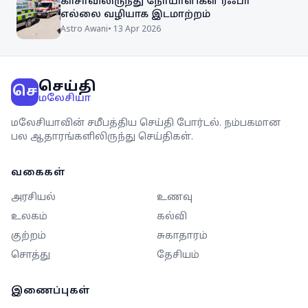
காசாவிலிருந்து நோயாளிகள் ரஃபா
எல்லை வழியாக இடமாற்றம்
Astro Awani
•
13 Apr 2026
செய்தி
செ
மலேசியா
மலேசியாவின் சமீபத்திய செய்தி போர்டல். நம்பகமான
பல ஆதாரங்களிலிருந்து செய்திகள்.
வகைகள்
அரசியல்
உணவு
உலகம்
கல்வி
குற்றம்
சுகாதாரம்
சொத்து
தேசியம்
இணைப்புகள்