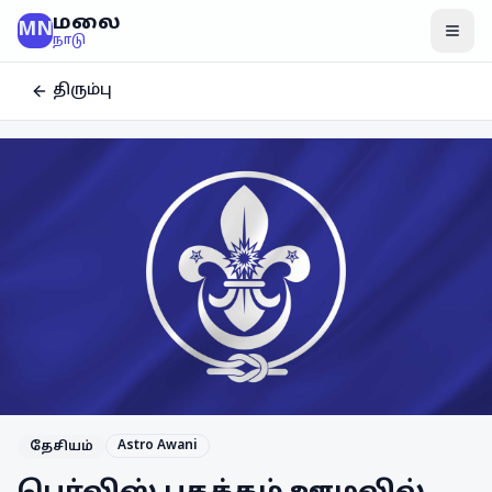
மலை
MN
மென
நாடு
திரும்பு
Astro Awani
தேசியம்