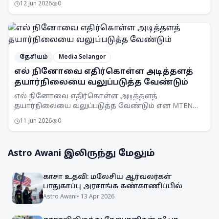
12 Jun 2026
0
எச்சரிக்கை விடுத்துள்ளது.
தேசியம்
Media Selangor
எல் நினோவை எதிர்கொள்ள அடித்தளத்
தயார்நிலையை வலுப்படுத்த வேண்டும்
எல் நினோவை எதிர்கொள்ள அடித்தளத்
தயார்நிலையை வலுப்படுத்த வேண்டும் என MTEN
கூட்டம் ஒப்புதல் அளித்துள்ளது. நாடு முழுவதும்
11 Jun 2026
0
விழிப்புணர்வு அதிகரிக்கப்படும்.
Astro Awani
இலிருந்து மேலும்
காசா உதவி: மலேசிய ஆர்வலர்கள்
பாதுகாப்பு அரசாங்க கண்காணிப்பில்
Astro Awani
•
13 Apr 2026