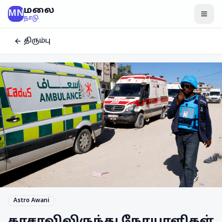
மலை
MN
மென
நாடு
திரும்பு
Astro Awani
காசாவிலிருந்து நோயாளிகள்