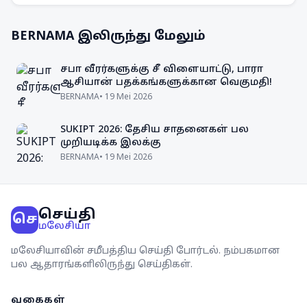
BERNAMA
இலிருந்து மேலும்
சபா வீரர்களுக்கு சீ விளையாட்டு, பாரா
ஆசியான் பதக்கங்களுக்கான வெகுமதி!
BERNAMA
•
19 Mei 2026
SUKIPT 2026: தேசிய சாதனைகள் பல
முறியடிக்க இலக்கு
BERNAMA
•
19 Mei 2026
செய்தி
செ
மலேசியா
மலேசியாவின் சமீபத்திய செய்தி போர்டல். நம்பகமான
பல ஆதாரங்களிலிருந்து செய்திகள்.
வகைகள்