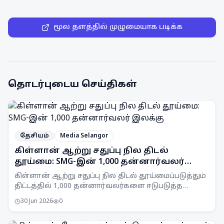
மூல தளத்தில் முழுமையாக படிக்க
தொடர்புடைய செய்திகள்
தேசியம்
Media Selangor
கிள்ளான் ஆற்று சதுப்பு நில திடல்
தூய்மை: SMG-இன் 1,000 தன்னார்வலர்
இலக்கு
கிள்ளான் ஆற்று சதுப்பு நில திடல் தூய்மைப்படுத்தும்
திட்டத்தில் 1,000 தன்னார்வலர்களை ஈடுபடுத்த
Selangor Maritime Gateway (SMG) இலக்கு
30 Jun 2026
0
வைத்துள்ளது.