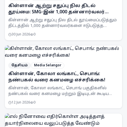
கிள்ளான் ஆற்று சதுப்பு நில திடல்
தூய்மை: SMG-இன் 1,000 தன்னார்வலர்
இலக்கு
கிள்ளான் ஆற்று சதுப்பு நில திடல் தூய்மைப்படுத்தும்
திட்டத்தில் 1,000 தன்னார்வலர்களை ஈடுபடுத்த
Selangor Maritime Gateway (SMG) இலக்கு
30 Jun 2026
0
வைத்துள்ளது.
தேசியம்
Media Selangor
கிள்ளான், கோலா லங்காட், செபாங்:
நண்பகல் வரை கனமழை எச்சரிக்கை!
கிள்ளான், கோலா லங்காட், செபாங் பகுதிகளில்
நண்பகல் வரை கனமழை மற்றும் இடியுடன் கூடிய
பலத்த காற்று வீசக்கூடும் என MetMalaysia
12 Jun 2026
0
எச்சரிக்கை விடுத்துள்ளது.