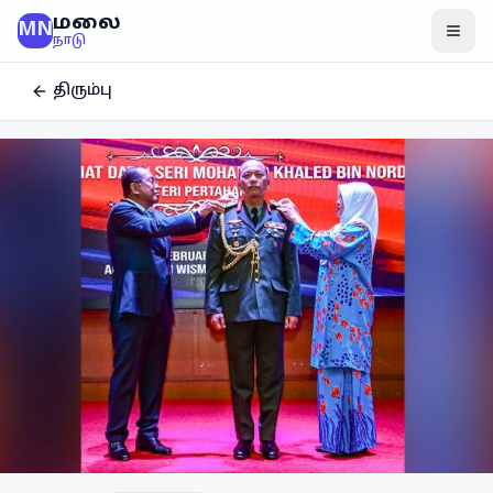
மலை
MN
மென
நாடு
திரும்பு