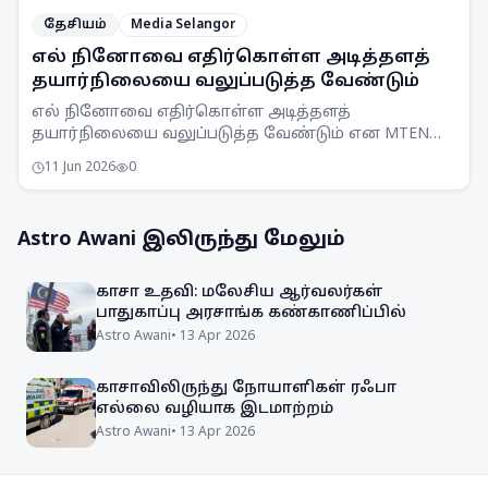
தேசியம்
Media Selangor
எல் நினோவை எதிர்கொள்ள அடித்தளத்
தயார்நிலையை வலுப்படுத்த வேண்டும்
எல் நினோவை எதிர்கொள்ள அடித்தளத்
தயார்நிலையை வலுப்படுத்த வேண்டும் என MTEN
கூட்டம் ஒப்புதல் அளித்துள்ளது. நாடு முழுவதும்
11 Jun 2026
0
விழிப்புணர்வு அதிகரிக்கப்படும்.
Astro Awani
இலிருந்து மேலும்
காசா உதவி: மலேசிய ஆர்வலர்கள்
பாதுகாப்பு அரசாங்க கண்காணிப்பில்
Astro Awani
•
13 Apr 2026
காசாவிலிருந்து நோயாளிகள் ரஃபா
எல்லை வழியாக இடமாற்றம்
Astro Awani
•
13 Apr 2026