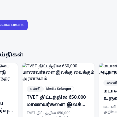
ையாக படிக்க
ய்திகள்
கல்வ
கல்வி
Media Selangor
மடா
TVET திட்டத்தில் 650,000
உருவ
ru
மாணவர்களை இலக்கு
அடிந
மடானி 
்வு:
வைக்கும் அரசாங்கம்
அறிவாற
நன்
TVET திட்டத்தில் 650,000