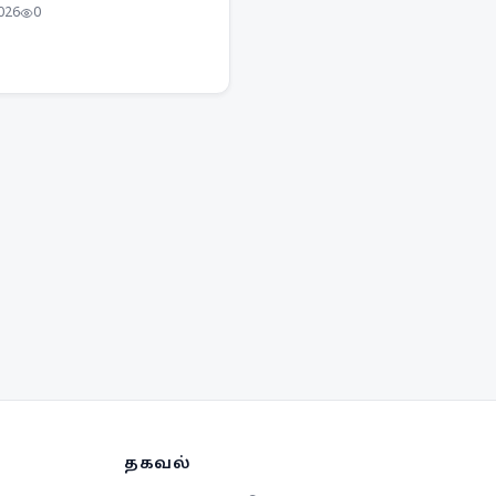
த்தையுமே அடித்தளமாக
2026
0
வேண்டும். தொழில்நுட்ப
சியிலும், நல்லொழுக்கம்
மாகும்.
தகவல்