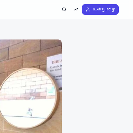
உள்நுழை
தேடல்
டிரெண்டிங்