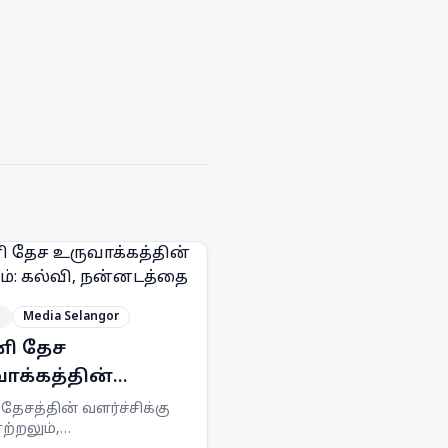
ி
Media Selangor
னி தேச
ாக்கத்தின்
ாதம்: கல்வி,
தேசத்தின் வளர்ச்சிக்கு
்றலும்,
னடத்தை