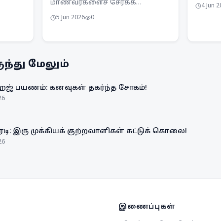
நன்னட
மாணவர்களைச் சேர்க்க
4 Jun 
அமைய 
அரசாங்கம் இலக்கு
ன்
5 Jun 2026
0
வளர்ச்
வைத்துள்ளது. 1,395
ிருந்த
அவசிய
நிறுவனங்களில் இத்திட்டங்கள்
்டது.
வழங்கப்படுகின்றன.
ு
ந்து மேலும்
ஹஜ் பயணம்: கனவுகள் தகர்ந்த சோகம்!
26
ரடி: இரு முக்கியக் குற்றவாளிகள் சுட்டுக் கொலை!
26
இணைப்புகள்