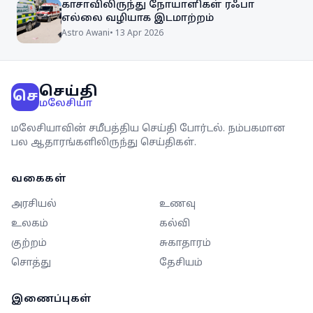
காசாவிலிருந்து நோயாளிகள் ரஃபா
எல்லை வழியாக இடமாற்றம்
Astro Awani
•
13 Apr 2026
செய்தி
செ
மலேசியா
மலேசியாவின் சமீபத்திய செய்தி போர்டல். நம்பகமான
பல ஆதாரங்களிலிருந்து செய்திகள்.
வகைகள்
அரசியல்
உணவு
உலகம்
கல்வி
குற்றம்
சுகாதாரம்
சொத்து
தேசியம்
இணைப்புகள்