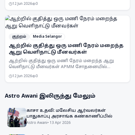
விளக்கமறியலில் வைக்கப்பட்டுள்ளார்.
12 Jun 2026
0
குற்றம்
Media Selangor
ஆற்றில் குதித்து ஒரு மணி நேரம் மறைந்த
ஆறு வெளிநாட்டு மீனவர்கள்
ஆற்றில் குதித்து ஒரு மணி நேரம் மறைந்த ஆறு
வெளிநாட்டு மீனவர்கள் APMM சோதனையில்
சிக்கினர். சட்டவிரோத மீன்பிடி நடவடிக்கைகளுக்கு
12 Jun 2026
0
எதிராக APMM தொடர்ந்து கண்காணிப்பு
நடவடிக்கைகளை எடுத்து வருகிறது.
Astro Awani
இலிருந்து மேலும்
காசா உதவி: மலேசிய ஆர்வலர்கள்
பாதுகாப்பு அரசாங்க கண்காணிப்பில்
Astro Awani
•
13 Apr 2026