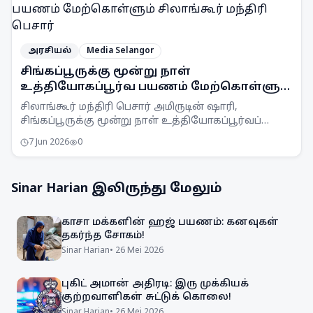
அரசியல்
Media Selangor
சிங்கப்பூருக்கு மூன்று நாள்
உத்தியோகப்பூர்வ பயணம் மேற்கொள்ளும்
சிலாங்கூர் மந்திரி பெசார்
சிலாங்கூர் மந்திரி பெசார் அமிருடின் ஷாரி,
சிங்கப்பூருக்கு மூன்று நாள் உத்தியோகப்பூர்வப்
பயணம் மேற்கொண்டுள்ளார். அவர் அங்கு
7 Jun 2026
0
பொருளாதாரத் திட்டமிடல் மற்றும் முதலீடு குறித்து
விளக்கங்கள் பெறுவார்.
Sinar Harian
இலிருந்து மேலும்
காசா மக்களின் ஹஜ் பயணம்: கனவுகள்
தகர்ந்த சோகம்!
Sinar Harian
•
26 Mei 2026
புகிட் அமான் அதிரடி: இரு முக்கியக்
குற்றவாளிகள் சுட்டுக் கொலை!
Sinar Harian
•
26 Mei 2026