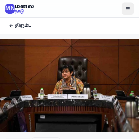
மலை
MN
மென
நாடு
திரும்பு