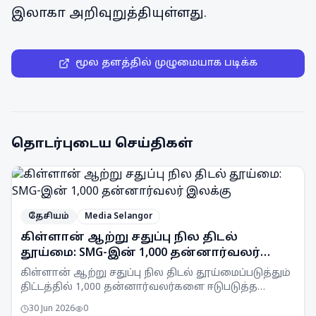
இலாகா அறிவுறுத்தியுள்ளது.
மூல தளத்தில் முழுமையாக படிக்க
தொடர்புடைய செய்திகள்
தேசியம்
Media Selangor
கிள்ளான் ஆற்று சதுப்பு நில திடல்
தூய்மை: SMG-இன் 1,000 தன்னார்வலர்
இலக்கு
கிள்ளான் ஆற்று சதுப்பு நில திடல் தூய்மைப்படுத்தும்
திட்டத்தில் 1,000 தன்னார்வலர்களை ஈடுபடுத்த
Selangor Maritime Gateway (SMG) இலக்கு
30 Jun 2026
0
வைத்துள்ளது.