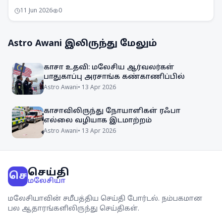
கூட்டம் ஒப்புதல் அளித்துள்ளது. நாடு முழுவதும்
11 Jun 2026
0
விழிப்புணர்வு அதிகரிக்கப்படும்.
Astro Awani
இலிருந்து மேலும்
காசா உதவி: மலேசிய ஆர்வலர்கள்
பாதுகாப்பு அரசாங்க கண்காணிப்பில்
Astro Awani
•
13 Apr 2026
காசாவிலிருந்து நோயாளிகள் ரஃபா
எல்லை வழியாக இடமாற்றம்
Astro Awani
•
13 Apr 2026
செய்தி
செ
மலேசியா
மலேசியாவின் சமீபத்திய செய்தி போர்டல். நம்பகமான
பல ஆதாரங்களிலிருந்து செய்திகள்.