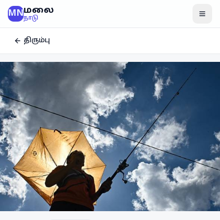
மலை
MN
மென
நாடு
திரும்பு