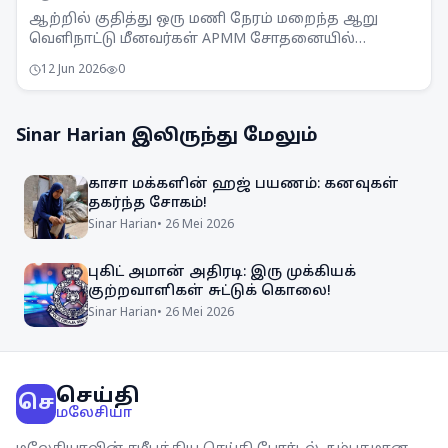
ஆற்றில் குதித்து ஒரு மணி நேரம் மறைந்த ஆறு
வெளிநாட்டு மீனவர்கள் APMM சோதனையில்
சிக்கினர். சட்டவிரோத மீன்பிடி நடவடிக்கைகளுக்கு
12 Jun 2026
0
எதிராக APMM தொடர்ந்து கண்காணிப்பு
நடவடிக்கைகளை எடுத்து வருகிறது.
Sinar Harian
இலிருந்து மேலும்
காசா மக்களின் ஹஜ் பயணம்: கனவுகள்
தகர்ந்த சோகம்!
Sinar Harian
•
26 Mei 2026
புகிட் அமான் அதிரடி: இரு முக்கியக்
குற்றவாளிகள் சுட்டுக் கொலை!
Sinar Harian
•
26 Mei 2026
செய்தி
செ
மலேசியா