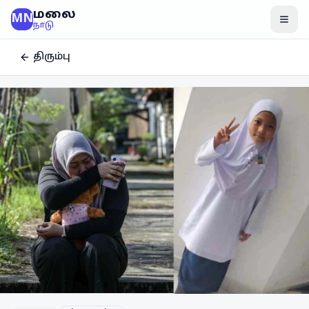
மலை
MN
மென
நாடு
திரும்பு