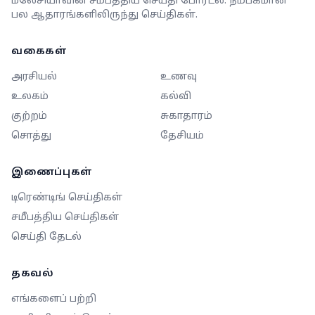
மலேசியாவின் சமீபத்திய செய்தி போர்டல். நம்பகமான
பல ஆதாரங்களிலிருந்து செய்திகள்.
வகைகள்
அரசியல்
உணவு
உலகம்
கல்வி
குற்றம்
சுகாதாரம்
சொத்து
தேசியம்
இணைப்புகள்
டிரெண்டிங் செய்திகள்
சமீபத்திய செய்திகள்
செய்தி தேடல்
தகவல்
எங்களைப் பற்றி