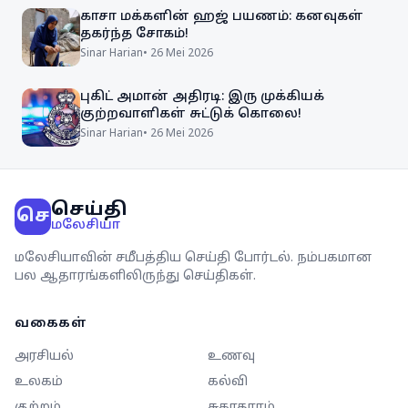
காசா மக்களின் ஹஜ் பயணம்: கனவுகள்
தகர்ந்த சோகம்!
Sinar Harian
•
26 Mei 2026
புகிட் அமான் அதிரடி: இரு முக்கியக்
குற்றவாளிகள் சுட்டுக் கொலை!
Sinar Harian
•
26 Mei 2026
செய்தி
செ
மலேசியா
மலேசியாவின் சமீபத்திய செய்தி போர்டல். நம்பகமான
பல ஆதாரங்களிலிருந்து செய்திகள்.
வகைகள்
அரசியல்
உணவு
உலகம்
கல்வி
குற்றம்
சுகாதாரம்