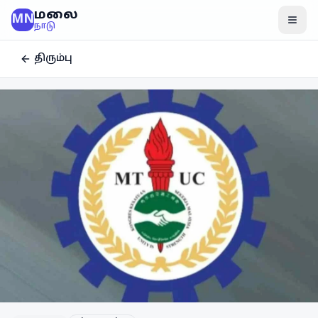
மலை
MN
மென
நாடு
திரும்பு