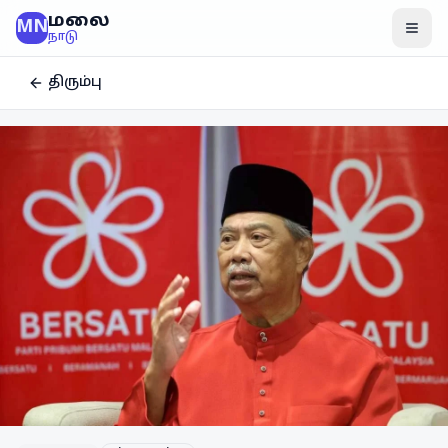
மலை
MN
மென
நாடு
திரும்பு