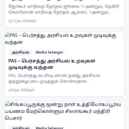
ஜோகூர் மாநிலத் தேர்தல் ஜூலை 11அன்றும், நெகிரி
செம்பிலான் மாநிலத் தேர்தல் ஆகஸ்ட் 1அன்றும்
நடைபெறும் என SPR அறிவித்துள்ளது.
12 Jun 2026
0
அரசியல்
Media Selangor
PAS – பெர்சத்து அரசியல் உறவுகள்
முடிவுக்கு வந்தன
PAS, பெர்சத்து கட்சியுடனான தனது அரசியல்
ஒத்துழைப்பை முடித்துக் கொள்வதாக
அறிவித்துள்ளது. இரு கட்சிகளின் உறவுகள் மீதான
9 Jun 2026
0
ஆய்வுகளுக்குப் பிறகு இந்த முடிவு
எடுக்கப்பட்டுள்ளது.
அரசியல்
Media Selangor