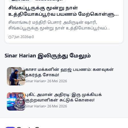
சிங்கப்பூருக்கு மூன்று நாள்
உத்தியோகப்பூர்வ பயணம் மேற்கொள்ளும்
சிலாங்கூர் மந்திரி பெசார்
சிலாங்கூர் மந்திரி பெசார் அமிருடின் ஷாரி,
சிங்கப்பூருக்கு மூன்று நாள் உத்தியோகப்பூர்வப்
பயணம் மேற்கொண்டுள்ளார். அவர் அங்கு
7 Jun 2026
0
பொருளாதாரத் திட்டமிடல் மற்றும் முதலீடு குறித்து
விளக்கங்கள் பெறுவார்.
Sinar Harian
இலிருந்து மேலும்
காசா மக்களின் ஹஜ் பயணம்: கனவுகள்
தகர்ந்த சோகம்!
Sinar Harian
•
26 Mei 2026
புகிட் அமான் அதிரடி: இரு முக்கியக்
குற்றவாளிகள் சுட்டுக் கொலை!
Sinar Harian
•
26 Mei 2026