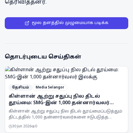
தெரிவித்தனர்.
மூல தளத்தில் முழுமையாக படிக்க
தொடர்புடைய செய்திகள்
தேசியம்
Media Selangor
கிள்ளான் ஆற்று சதுப்பு நில திடல்
தூய்மை: SMG-இன் 1,000 தன்னார்வலர்
இலக்கு
கிள்ளான் ஆற்று சதுப்பு நில திடல் தூய்மைப்படுத்தும்
திட்டத்தில் 1,000 தன்னார்வலர்களை ஈடுபடுத்த
Selangor Maritime Gateway (SMG) இலக்கு
30 Jun 2026
0
வைத்துள்ளது.