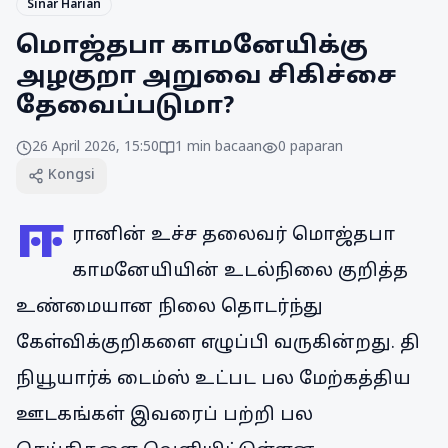
Sinar Harian
மொஜ்தபா காமனேயிக்கு
அழகுறா அறுவை சிகிச்சை
தேவைப்படுமா?
26 April 2026, 15:50
1
min bacaan
0
paparan
Kongsi
ஈ
ரானின் உச்ச தலைவர் மொஜ்தபா
காமனேயியின் உடல்நிலை குறித்த
உண்மையான நிலை தொடர்ந்து
கேள்விக்குறிகளை எழுப்பி வருகின்றது. தி
நியூயார்க் டைம்ஸ் உட்பட பல மேற்கத்திய
ஊடகங்கள் இவரைப் பற்றி பல