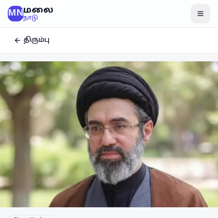
மலை
MN
மென
நாடு
திரும்பு