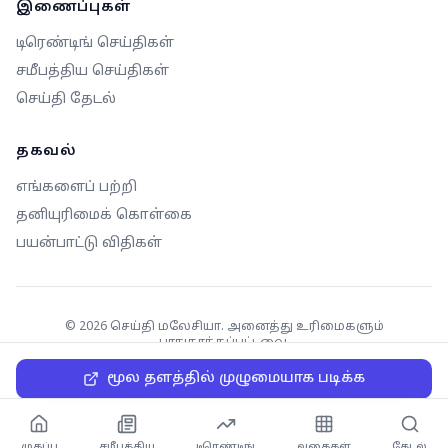
இணைப்புகள்
டிரெண்டிங் செய்திகள்
சமீபத்திய செய்திகள்
செய்தி தேடல்
தகவல்
எங்களைப் பற்றி
தனியுரிமைக் கொள்கை
பயன்பாட்டு விதிகள்
©
2026
செய்தி மலேசியா. அனைத்து உரிமைகளும்
பாதுகாக்கப்பட்டவை.
மூல தளத்தில் முழுமையாக படிக்க
முகப்பு
சமீபத்திய
டிரெண்டிங்
வகைகள்
தேடல்