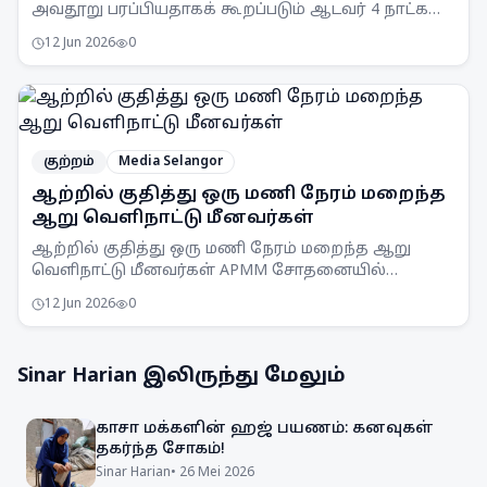
அவதூறு பரப்பியதாகக் கூறப்படும் ஆடவர் 4 நாட்கள்
விளக்கமறியலில் வைக்கப்பட்டுள்ளார்.
12 Jun 2026
0
குற்றம்
Media Selangor
ஆற்றில் குதித்து ஒரு மணி நேரம் மறைந்த
ஆறு வெளிநாட்டு மீனவர்கள்
ஆற்றில் குதித்து ஒரு மணி நேரம் மறைந்த ஆறு
வெளிநாட்டு மீனவர்கள் APMM சோதனையில்
சிக்கினர். சட்டவிரோத மீன்பிடி நடவடிக்கைகளுக்கு
12 Jun 2026
0
எதிராக APMM தொடர்ந்து கண்காணிப்பு
நடவடிக்கைகளை எடுத்து வருகிறது.
Sinar Harian
இலிருந்து மேலும்
காசா மக்களின் ஹஜ் பயணம்: கனவுகள்
தகர்ந்த சோகம்!
Sinar Harian
•
26 Mei 2026