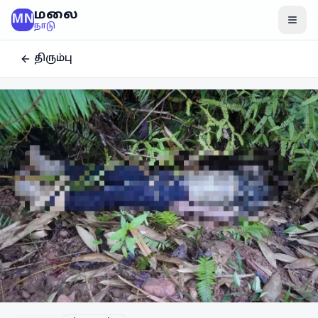
மலை
MN
மென
நாடு
திரும்பு