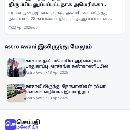
திருப்பியனுப்பப்பட்டதாக அமெரிக்கா
அறிவிப்பு
ஈரான் துறைமுகங்களுக்கு அமெரிக்கா விதித்த
தடையால் 28 கப்பல்கள் திருப்பி அனுப்பப்பட்டன.
இதனால் பிராந்தியத்தில் பதற்றம் நிலவுகிறது.
22 Apr 2026
0
Astro Awani
இலிருந்து மேலும்
காசா உதவி: மலேசிய ஆர்வலர்கள்
பாதுகாப்பு அரசாங்க கண்காணிப்பில்
Astro Awani
•
13 Apr 2026
காசாவிலிருந்து நோயாளிகள் ரஃபா
எல்லை வழியாக இடமாற்றம்
Astro Awani
•
13 Apr 2026
செய்தி
செ
மலேசியா