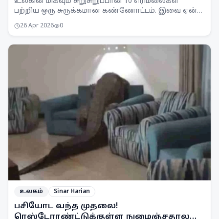
உலகின் மிகவும் சுறுசுறுப்பான 10 எரிமலைகள்
பற்றிய ஒரு சுருக்கமான கண்ணோட்டம். இவை ஏன்
ஆபத்தானவை என்பதை அறிந்துகொள்ளுங்கள்.
26 Apr 2026
0
உலகம்
Sinar Harian
பசியோட வந்த முதலை!
ரெஸ்டோரண்ட்டுக்குள்ள நுழைஞ்சதால