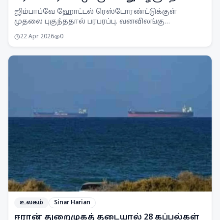
பரபரப்பு!
ஜிம்பாப்வே ஹோட்டல் ரெஸ்டோரண்ட்டுக்குள்
முதலை புகுந்ததால் பரபரப்பு. வனவிலங்கு
அதிகாரிகள் வந்து முதலையை பத்திரமாக மீட்டனர்.
22 Apr 2026
0
உலகம்
Sinar Harian
ஈரான் துறைமுகத் தடையால் 28 கப்பல்கள்