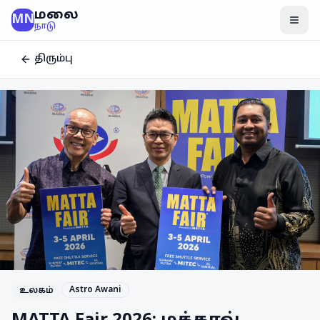
மலை
MN
மென
நாடு
திரும்பு
Astro Awani
உலகம்