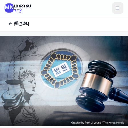
மலை
MN
மென
நாடு
திரும்பு