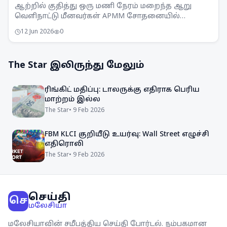
ஆற்றில் குதித்து ஒரு மணி நேரம் மறைந்த ஆறு
வெளிநாட்டு மீனவர்கள் APMM சோதனையில்
சிக்கினர். சட்டவிரோத மீன்பிடி நடவடிக்கைகளுக்கு
12 Jun 2026
0
எதிராக APMM தொடர்ந்து கண்காணிப்பு
நடவடிக்கைகளை எடுத்து வருகிறது.
The Star
இலிருந்து மேலும்
ரிங்கிட் மதிப்பு: டாலருக்கு எதிராக பெரிய
மாற்றம் இல்ல
The Star
•
9 Feb 2026
FBM KLCI குறியீடு உயர்வு: Wall Street எழுச்சி
எதிரொலி
The Star
•
9 Feb 2026
செய்தி
செ
மலேசியா
மலேசியாவின் சமீபத்திய செய்தி போர்டல். நம்பகமான