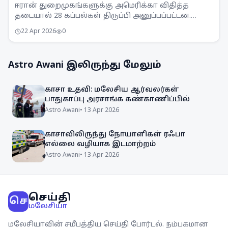
அறிவிப்பு
ஈரான் துறைமுகங்களுக்கு அமெரிக்கா விதித்த
தடையால் 28 கப்பல்கள் திருப்பி அனுப்பப்பட்டன.
இதனால் பிராந்தியத்தில் பதற்றம் நிலவுகிறது.
22 Apr 2026
0
Astro Awani
இலிருந்து மேலும்
காசா உதவி: மலேசிய ஆர்வலர்கள்
பாதுகாப்பு அரசாங்க கண்காணிப்பில்
Astro Awani
•
13 Apr 2026
காசாவிலிருந்து நோயாளிகள் ரஃபா
எல்லை வழியாக இடமாற்றம்
Astro Awani
•
13 Apr 2026
செய்தி
செ
மலேசியா
மலேசியாவின் சமீபத்திய செய்தி போர்டல். நம்பகமான