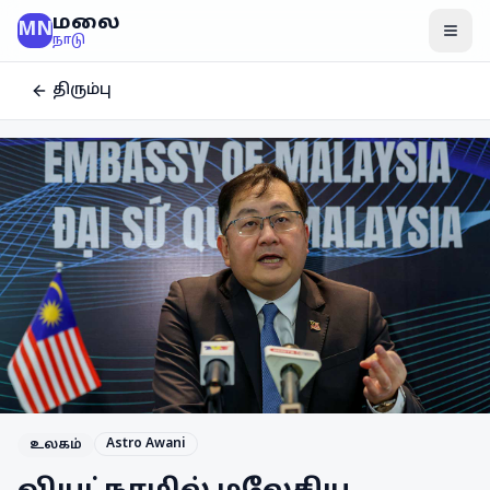
மலை
MN
மென
நாடு
திரும்பு
Astro Awani
உலகம்