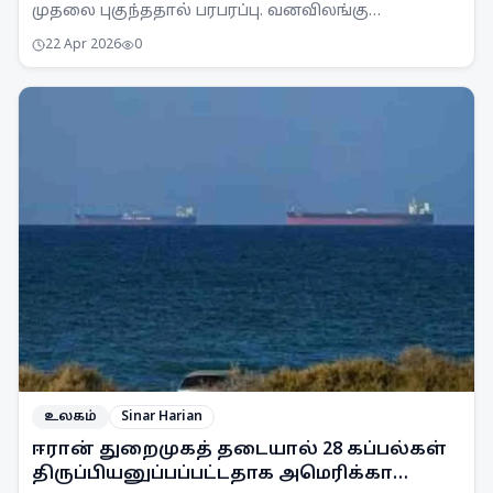
முதலை புகுந்ததால் பரபரப்பு. வனவிலங்கு
அதிகாரிகள் வந்து முதலையை பத்திரமாக மீட்டனர்.
22 Apr 2026
0
உலகம்
Sinar Harian
ஈரான் துறைமுகத் தடையால் 28 கப்பல்கள்
திருப்பியனுப்பப்பட்டதாக அமெரிக்கா