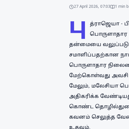
27 April 2026, 07:03
1
min b
பு
த்ராஜெயா - 
பொருளாதார ந
தன்மையை வலுப்படுத்
சமாளிப்பதற்கான நா
பொருளாதார நிலைமை 
மேற்கொள்வது அவசி
மேலும், மலேசியா பொ
அதிகரிக்க வேண்டிய
கொண்ட தொழில்துறை 
கவனம் செலுத்த வேண
உதவும்.