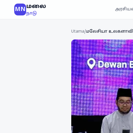
மலை
MN
அரசியல
நாடு
Utama
/
மலேசியா உலகளாவிய ந