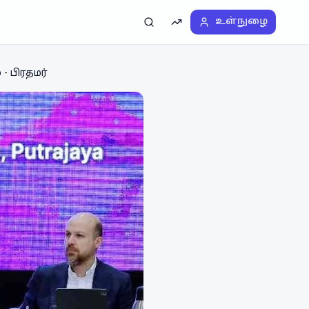
உள்நுழை
தேடல்
டிரெண்டிங்
 பிரதமர்