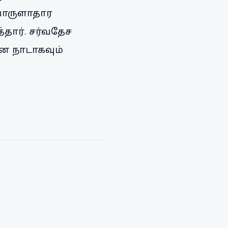
பொருளாதார
்தார். சர்வதேச
ன நாடாகவும்