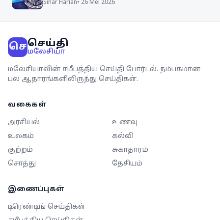
Sinar Harian
•
26 Mei 2026
செய்தி
செ
மலேசியா
மலேசியாவின் சமீபத்திய செய்தி போர்டல். நம்பகமான
பல ஆதாரங்களிலிருந்து செய்திகள்.
வகைகள்
அரசியல்
உணவு
உலகம்
கல்வி
குற்றம்
சுகாதாரம்
சொத்து
தேசியம்
இணைப்புகள்
டிரெண்டிங் செய்திகள்