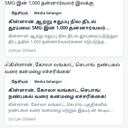
தேசியம்
Media Selangor
கிள்ளான் ஆற்று சதுப்பு நில திடல்
தூய்மை: SMG-இன் 1,000 தன்னார்வலர்
இலக்கு
கிள்ளான் ஆற்று சதுப்பு நில திடல் தூய்மைப்படுத்தும்
திட்டத்தில் 1,000 தன்னார்வலர்களை ஈடுபடுத்த
Selangor Maritime Gateway (SMG) இலக்கு
30 Jun 2026
0
வைத்துள்ளது.
தேசியம்
Media Selangor
கிள்ளான், கோலா லங்காட், செபாங்:
நண்பகல் வரை கனமழை எச்சரிக்கை!
கிள்ளான், கோலா லங்காட், செபாங் பகுதிகளில்
நண்பகல் வரை கனமழை மற்றும் இடியுடன் கூடிய
பலத்த காற்று வீசக்கூடும் என MetMalaysia
12 Jun 2026
0
எச்சரிக்கை விடுத்துள்ளது.