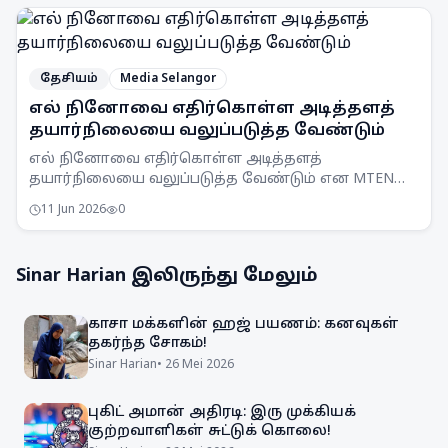
தேசியம்
Media Selangor
எல் நினோவை எதிர்கொள்ள அடித்தளத்
தயார்நிலையை வலுப்படுத்த வேண்டும்
எல் நினோவை எதிர்கொள்ள அடித்தளத்
தயார்நிலையை வலுப்படுத்த வேண்டும் என MTEN
கூட்டம் ஒப்புதல் அளித்துள்ளது. நாடு முழுவதும்
11 Jun 2026
0
விழிப்புணர்வு அதிகரிக்கப்படும்.
Sinar Harian
இலிருந்து மேலும்
காசா மக்களின் ஹஜ் பயணம்: கனவுகள்
தகர்ந்த சோகம்!
Sinar Harian
•
26 Mei 2026
புகிட் அமான் அதிரடி: இரு முக்கியக்
குற்றவாளிகள் சுட்டுக் கொலை!