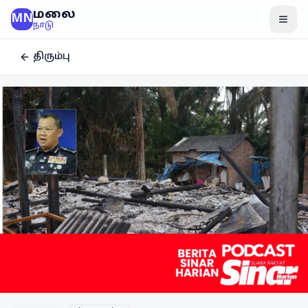
மலை
MN
மென
நாடு
திரும்பு