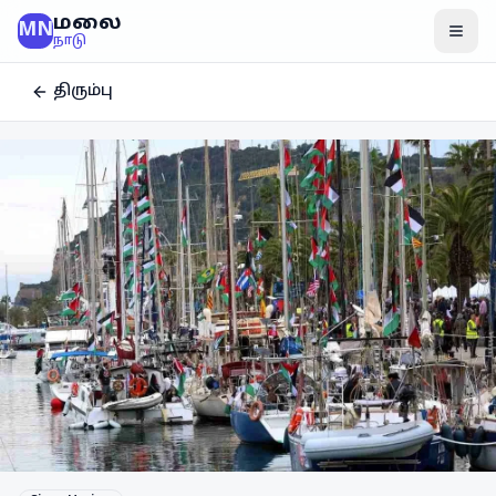
மலை
MN
மென
நாடு
திரும்பு