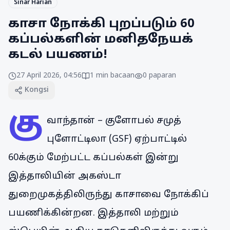
Sinar Harian
காசா நோக்கி புறப்படும் 60
கப்பல்களின் மனிதநேயக்
கடல் பயணம்!
27 April 2026, 04:56
1
min bacaan
0
paparan
Kongsi
கு
வாந்தான் – குளோபல் சமுத்
புளோட்டிலா (GSF) ஏற்பாட்டில்
60க்கும் மேற்பட்ட கப்பல்கள் இன்று
இத்தாலியின் அகஸ்டா
துறைமுகத்திலிருந்து காசாவை நோக்கிப்
பயணிக்கின்றன. இத்தாலி மற்றும்