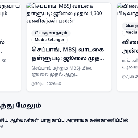
பொரு
Media 
பொருளாதாரம்
Media Selangor
ல்
விலை
செப்பாங், MBSJ வாடகை
அன்வ
தள்ளுபடி: ஜூலை முதல்
மானி
 30
மக்கள
1,300 வணிகர்கள் பலன்!
கடினமா
செப்பாங் மற்றும் MBSJ-யில்,
ருவாய்
காரணம
ஜூலை முதல் ஆறு
7 Jun 
 என
விலை 
மாதங்களுக்கு வாடகைத்
30 Jun 2026
0
மாட்டே
தள்ளுபடி வழங்கப்பட உள்ளது.
 மூலம்
இப்ராஹ
இது 1,300க்கும் மேற்பட்ட
தெரிவி
வணிகர்களுக்கு ஆதரவளிக்கும்.
்து மேலும்
ிய ஆர்வலர்கள் பாதுகாப்பு அரசாங்க கண்காணிப்பில்
26