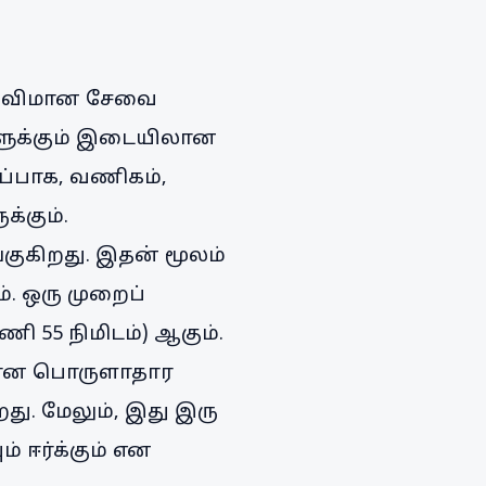
ரடி விமான சேவை
களுக்கும் இடையிலான
ிப்பாக, வணிகம்,
்கும்.
குகிறது. இதன் மூலம்
. ஒரு முறைப்
ணி 55 நிமிடம்) ஆகும்.
ிலான பொருளாதார
து. மேலும், இது இரு
 ஈர்க்கும் என