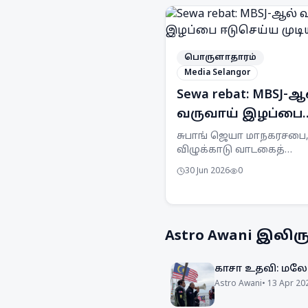
பொருளாதாரம்
Media Selangor
Sewa rebat: MBSJ-ஆ
வருவாய் இழப்பை
ஈடுசெய்ய முடியும்
சுபாங் ஜெயா மாநகரசபை,
விழுக்காடு வாடகைத்
தள்ளுபடியால் ஏற்படும் வ
30 Jun 2026
0
இழப்பை ஈடுகட்ட முடியும்
அறிவித்துள்ளது. இது
செயல்பாட்டுச் சேமிப்புகள்
சாத்தியப்படும்.
Astro Awani
இலிருந
காசா உதவி: மலேச
Astro Awani
•
13 Apr 20