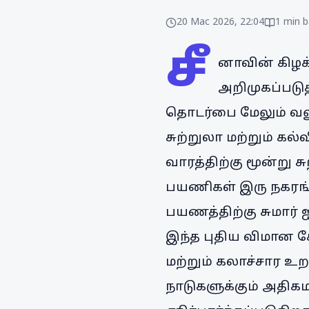
20 Mac 2026, 22:04
1
min b
சீ
னாவின் கிழக்
அறிமுகப்படு
தொடர்பை மேலும் வலுப்
சுற்றுலா மற்றும் கல
வாரத்திற்கு மூன்று
பயணிகள் இரு நகரங்க
பயணத்திற்கு சுமார் ஐ
இந்த புதிய விமான 
மற்றும் கலாச்சார உற
நாடுகளுக்கும் அதிக