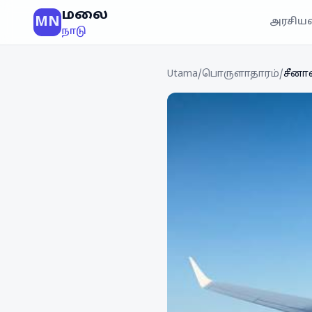
மலை
MN
அரசியல
நாடு
Utama
/
பொருளாதாரம்
/
சீனா