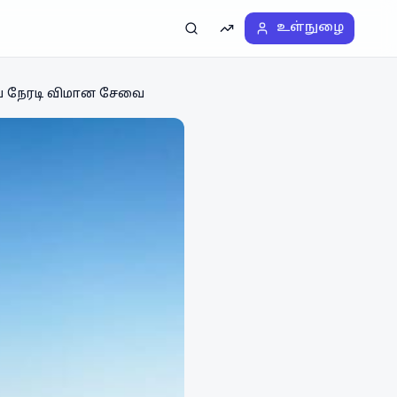
உள்நுழை
தேடல்
டிரெண்டிங்
ிய நேரடி விமான சேவை