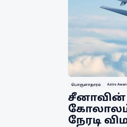
Astro Awan
பொருளாதாரம்
சீனாவின்
கோலாலம்ப
நேரடி வ