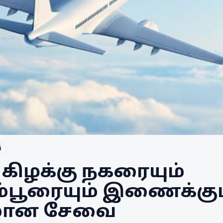
i
 கிழக்கு நகரையும்
ூரையும் இணைக்கும்
ிமான சேவை