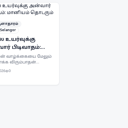
ளாதாரம்
Selangor
 உயர்வுக்கு
ார் பிடிவாதம்:
யம் தொடரும்
ின் வாழ்க்கையை மேலும்
க்க விரும்பாதன்
ாகவே எரிபொருள்
2026
0
உயர்வுக்கு உடன்பட
ன் என பிரதமர் அன்வார்
ிம் திட்டவட்டமாகத்
த்துள்ளார்.