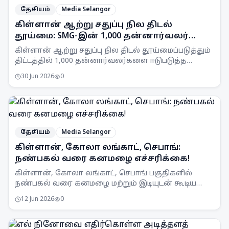
தேசியம்
Media Selangor
கிள்ளான் ஆற்று சதுப்பு நில திடல்
தூய்மை: SMG-இன் 1,000 தன்னார்வலர்
இலக்கு
கிள்ளான் ஆற்று சதுப்பு நில திடல் தூய்மைப்படுத்தும்
திட்டத்தில் 1,000 தன்னார்வலர்களை ஈடுபடுத்த
Selangor Maritime Gateway (SMG) இலக்கு
30 Jun 2026
0
வைத்துள்ளது.
தேசியம்
Media Selangor
கிள்ளான், கோலா லங்காட், செபாங்:
நண்பகல் வரை கனமழை எச்சரிக்கை!
கிள்ளான், கோலா லங்காட், செபாங் பகுதிகளில்
நண்பகல் வரை கனமழை மற்றும் இடியுடன் கூடிய
பலத்த காற்று வீசக்கூடும் என MetMalaysia
12 Jun 2026
0
எச்சரிக்கை விடுத்துள்ளது.