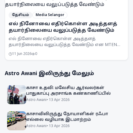
தேசியம்
Media Selangor
எல் நினோவை எதிர்கொள்ள அடித்தளத்
தயார்நிலையை வலுப்படுத்த வேண்டும்
எல் நினோவை எதிர்கொள்ள அடித்தளத்
தயார்நிலையை வலுப்படுத்த வேண்டும் என MTEN
கூட்டம் ஒப்புதல் அளித்துள்ளது. நாடு முழுவதும்
11 Jun 2026
0
விழிப்புணர்வு அதிகரிக்கப்படும்.
Astro Awani
இலிருந்து மேலும்
காசா உதவி: மலேசிய ஆர்வலர்கள்
பாதுகாப்பு அரசாங்க கண்காணிப்பில்
Astro Awani
•
13 Apr 2026
காசாவிலிருந்து நோயாளிகள் ரஃபா
எல்லை வழியாக இடமாற்றம்
Astro Awani
•
13 Apr 2026