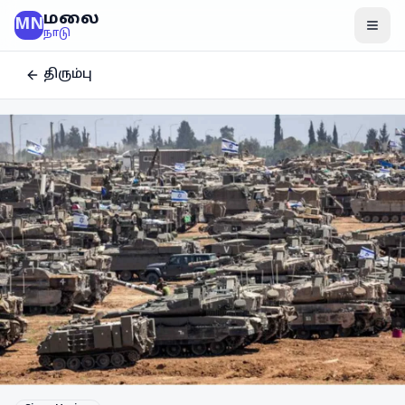
மலை
MN
மென
நாடு
திரும்பு