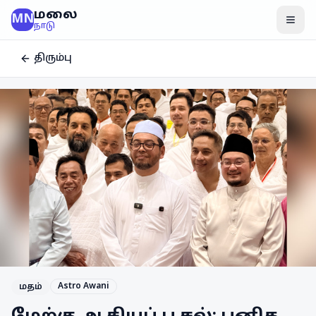
மலை
MN
மென
நாடு
திரும்பு
Astro Awani
மதம்