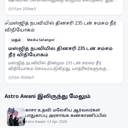
ஷாகிரின் பள்ளிவாசலுக்கு விஜயம் செய்தனர். இதன்
தனித்துவமான கட்டிடக்கலை வடிவமைப்பைக் கண்டு
10 Jun 2026
0
வியந்தனர்.
மதம்
Media Selangor
மஸ்ஜித் நபவியில் தினசரி 235 டன் சம்சம்
நீர் விநியோகம்
மஸ்ஜித் நபவியில் தினமும் 235 டன் சம்சம் நீர்
விநியோகம் செய்யப்படுகிறது. யாத்ரீகர்களுக்கு
10,000க்கும் அதிகமான நீர் விநியோகிகள்
9 Jun 2026
0
நிறுவப்பட்டுள்ளன.
Astro Awani
இலிருந்து மேலும்
காசா உதவி: மலேசிய ஆர்வலர்கள்
பாதுகாப்பு அரசாங்க கண்காணிப்பில்
Astro Awani
•
13 Apr 2026