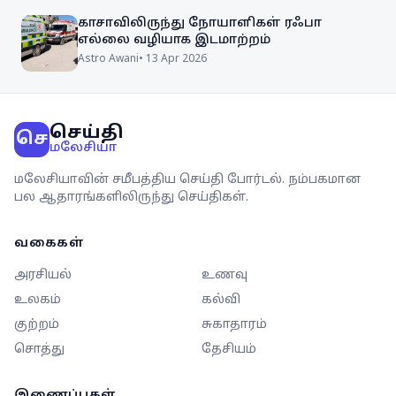
காசாவிலிருந்து நோயாளிகள் ரஃபா
எல்லை வழியாக இடமாற்றம்
Astro Awani
•
13 Apr 2026
செய்தி
செ
மலேசியா
மலேசியாவின் சமீபத்திய செய்தி போர்டல். நம்பகமான
பல ஆதாரங்களிலிருந்து செய்திகள்.
வகைகள்
அரசியல்
உணவு
உலகம்
கல்வி
குற்றம்
சுகாதாரம்
சொத்து
தேசியம்
இணைப்புகள்