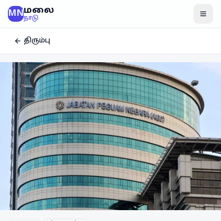
மலை
MN
மென
நாடு
திரும்பு