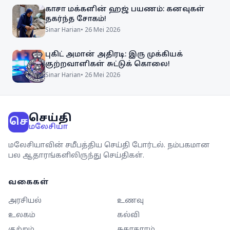
காசா மக்களின் ஹஜ் பயணம்: கனவுகள்
தகர்ந்த சோகம்!
Sinar Harian
•
26 Mei 2026
புகிட் அமான் அதிரடி: இரு முக்கியக்
குற்றவாளிகள் சுட்டுக் கொலை!
Sinar Harian
•
26 Mei 2026
செய்தி
செ
மலேசியா
மலேசியாவின் சமீபத்திய செய்தி போர்டல். நம்பகமான
பல ஆதாரங்களிலிருந்து செய்திகள்.
வகைகள்
அரசியல்
உணவு
உலகம்
கல்வி
குற்றம்
சுகாதாரம்