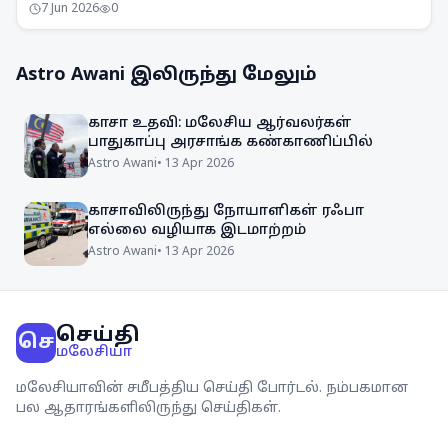
7 Jun 2026
0
இப்ராஹிம் திட்டவட்டமாகத் தெரிவித்துள்ளார்.
Astro Awani
இலிருந்து மேலும்
காசா உதவி: மலேசிய ஆர்வலர்கள்
பாதுகாப்பு அரசாங்க கண்காணிப்பில்
Astro Awani
•
13 Apr 2026
காசாவிலிருந்து நோயாளிகள் ரஃபா
எல்லை வழியாக இடமாற்றம்
Astro Awani
•
13 Apr 2026
செய்தி
செ
மலேசியா
மலேசியாவின் சமீபத்திய செய்தி போர்டல். நம்பகமான
பல ஆதாரங்களிலிருந்து செய்திகள்.