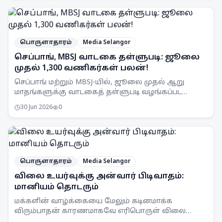
பொருளாதாரம்
Media Selangor
செப்பாங், MBSJ வாடகை தள்ளுபடி: ஜூலை
முதல் 1,300 வணிகர்கள் பலன்!
செப்பாங் மற்றும் MBSJ-யில், ஜூலை முதல் ஆறு
மாதங்களுக்கு வாடகைத் தள்ளுபடி வழங்கப்பட
உள்ளது. இது 1,300க்கும் மேற்பட்ட வணிகர்களுக்கு
30 Jun 2026
0
ஆதரவளிக்கும்.
பொருளாதாரம்
Media Selangor
விலை உயர்வுக்கு அன்வார் பிடிவாதம்:
மானியம் தொடரும்
மக்களின் வாழ்க்கையை மேலும் கடினமாக்க
விரும்பாதன் காரணமாகவே எரிபொருள் விலை
உயர்வுக்கு உடன்பட மாட்டேன் என பிரதமர் அன்வார்