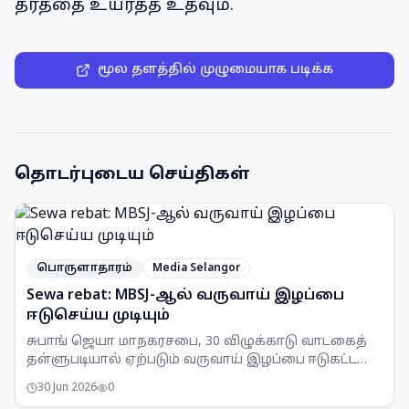
தரத்தை உயர்த்த உதவும்.
மூல தளத்தில் முழுமையாக படிக்க
தொடர்புடைய செய்திகள்
பொருளாதாரம்
Media Selangor
Sewa rebat: MBSJ-ஆல் வருவாய் இழப்பை
ஈடுசெய்ய முடியும்
சுபாங் ஜெயா மாநகரசபை, 30 விழுக்காடு வாடகைத்
தள்ளுபடியால் ஏற்படும் வருவாய் இழப்பை ஈடுகட்ட
முடியும் என அறிவித்துள்ளது. இது செயல்பாட்டுச்
30 Jun 2026
0
சேமிப்புகள் மூலம் சாத்தியப்படும்.