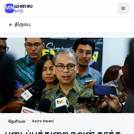
மலை
MN
மென
நாடு
திரும்பு
Astro Awani
தேசியம்