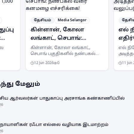
தேசியம்
Media Selangor
தேசி
ுப்பு
கிள்ளான், கோலா
எல்
:
லங்காட், செபாங்:
எதி
நண்பகல் வரை
அடித
ில
கிள்ளான், கோலா லங்காட்,
எல் ந
செபாங் பகுதிகளில் நண்பகல்
அடித்
்கு
கனமழை எச்சரிக்கை!
தயா
வரை கனமழை மற்றும் இடியுடன்
வலுப்ப
வலுப
12 Jun 2026
0
11 Jun
த்த
கூடிய பலத்த காற்று வீசக்கூடும்
MTEN க
(SMG)
என MetMalaysia எச்சரிக்கை
அளித்த
விடுத்துள்ளது.
விழிப்ப
்து மேலும்
ிய ஆர்வலர்கள் பாதுகாப்பு அரசாங்க கண்காணிப்பில்
26
 நோயாளிகள் ரஃபா எல்லை வழியாக இடமாற்றம்
26