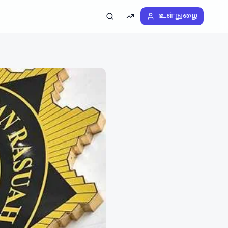
உள்நுழை
தேடல்
டிரெண்டிங்