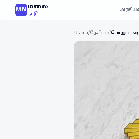
மலை
MN
அரசியல
நாடு
Utama
/
தேசியம்
/
பொறுப்பு வழ