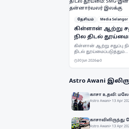
தேசியம்
Media Selangor
கிள்ளான் ஆற்று சத
நில திடல் தூய்மை
SMG-இன் 1,000
கிள்ளான் ஆற்று சதுப்பு ந
திடல் தூய்மைப்படுத்தும்
தன்னார்வலர் இலக
திட்டத்தில் 1,000
30 Jun 2026
0
தன்னார்வலர்களை ஈடுபடு
Selangor Maritime Gateway 
இலக்கு வைத்துள்ளது.
Astro Awani
இலிருந
காசா உதவி: மலேச
Astro Awani
•
13 Apr 20
காசாவிலிருந்து
Astro Awani
•
13 Apr 20