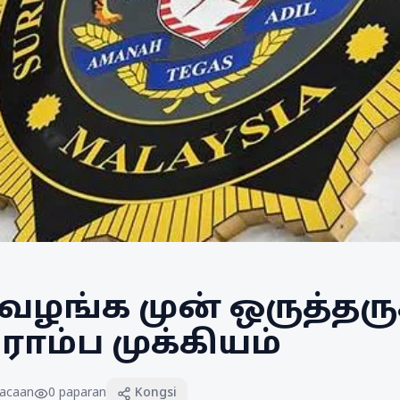
வழங்க முன் ஒருத்தரு
ொம்ப முக்கியம்
acaan
0
paparan
Kongsi