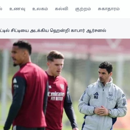
்
உணவு
உலகம்
கல்வி
குற்றம்
சுகாதாரம்
்டில் சிட்டியை அடக்கிய ஹென்றி காபார் ஆர்சனல்