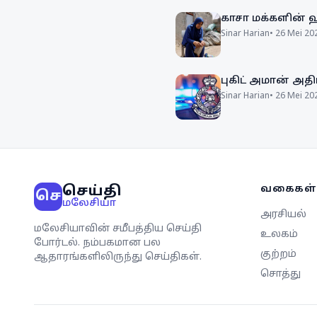
காசா மக்களின் 
Sinar Harian
•
26 Mei 20
புகிட் அமான் அதி
Sinar Harian
•
26 Mei 20
செய்தி
வகைகள்
செ
மலேசியா
அரசியல்
மலேசியாவின் சமீபத்திய செய்தி
உலகம்
போர்டல். நம்பகமான பல
குற்றம்
ஆதாரங்களிலிருந்து செய்திகள்.
சொத்து