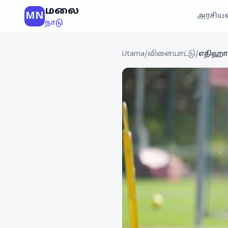
மலை
MN
அரசியல
நாடு
Utama
/
விளையாட்டு
/
எதிஹாட