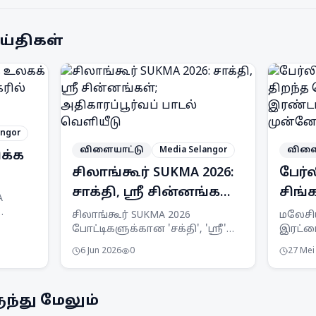
ய்திகள்
angor
விளையாட்டு
Media Selangor
விளை
ிக்க
சிலாங்கூர் SUKMA 2026:
பேர்
சாக்தி, ஸ்ரீ சின்னங்கள்;
சிங்க
A
அதிகாரப்பூர்வப் பாடல்
வெளி
ிறது
சிலாங்கூர் SUKMA 2026
மலேசி
போட்டிகளுக்கான 'சக்தி', 'ஸ்ரீ'
இரட்டை
வெளியீடு
இரண்
கிறது.
வெள்ளை கழுகு சின்னங்கள்
சிஙப்ப
முன்
6 Jun 2026
0
27 Mei
ு
மற்றும் 'Rentak Kita, Aksi Kita'
பேட்மி
அதிகாரப்பூர்வப் பாடல்
இரண்டா
து.
அறிமுகப்படுத்தப்பட்டது.
முன்ன
ந்து மேலும்
சுற்ற
வீழ்த்