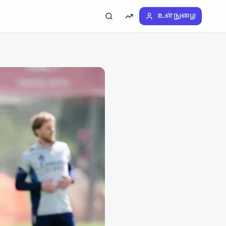
உள்நுழை
தேடல்
டிரெண்டிங்