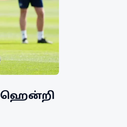
ய ஹென்றி