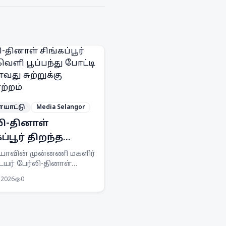
யாட்டு
Media Selangor
லி-தினாள்
ப்பூர் திறந்த
 பூப்பந்து போட்டி
யாவின் முன்னணி மகளிர்
யர் பேர்லி-தினாள்
டாவது சுற்றுக்கு
ூர் திறந்த வெளி
னேற்றம்
 2026
0
ண்டன் போட்டியின்
ம் சுற்றுக்கு
ேறினர். சவாலான முதல்
ில் தென்கொரியாவை
தி வெற்றி பெற்றனர்.