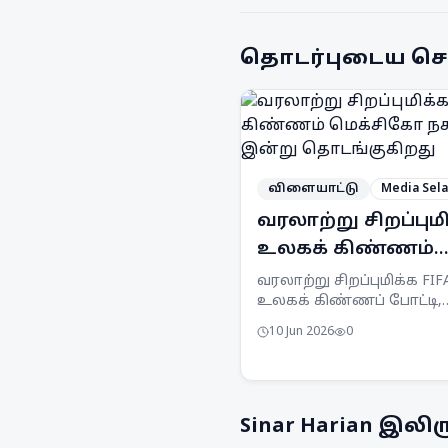
தொடர்புடைய செ
விளையாட்டு
Media Sel
வரலாற்று சிறப்பும
உலகக் கிண்ணம்
மெக்சிகோ நகரில்
வரலாற்று சிறப்புமிக்க FIF
உலகக் கிண்ணப் போட்டி,
இன்று தொடங்குக
மெக்சிகோ நகரில் இன்று
10 Jun 2026
0
கோலாகலமாகத் தொடங்கு
மூன்று நாடுகள் இணைந்த
நடத்தும் இத்தொடர் அதிக
அணிகளைக் கொண்டுள்ள
Sinar Harian
இலிரு