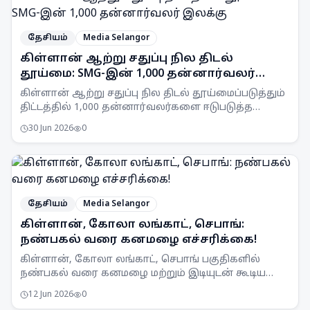
தேசியம்
Media Selangor
கிள்ளான் ஆற்று சதுப்பு நில திடல்
தூய்மை: SMG-இன் 1,000 தன்னார்வலர்
இலக்கு
கிள்ளான் ஆற்று சதுப்பு நில திடல் தூய்மைப்படுத்தும்
திட்டத்தில் 1,000 தன்னார்வலர்களை ஈடுபடுத்த
Selangor Maritime Gateway (SMG) இலக்கு
30 Jun 2026
0
வைத்துள்ளது.
தேசியம்
Media Selangor
கிள்ளான், கோலா லங்காட், செபாங்:
நண்பகல் வரை கனமழை எச்சரிக்கை!
கிள்ளான், கோலா லங்காட், செபாங் பகுதிகளில்
நண்பகல் வரை கனமழை மற்றும் இடியுடன் கூடிய
பலத்த காற்று வீசக்கூடும் என MetMalaysia
12 Jun 2026
0
எச்சரிக்கை விடுத்துள்ளது.