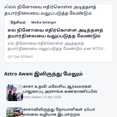
தேசியம்
Media Selangor
எல் நினோவை எதிர்கொள்ள அடித்தளத்
தயார்நிலையை வலுப்படுத்த வேண்டும்
எல் நினோவை எதிர்கொள்ள அடித்தளத்
தயார்நிலையை வலுப்படுத்த வேண்டும் என MTEN
கூட்டம் ஒப்புதல் அளித்துள்ளது. நாடு முழுவதும்
11 Jun 2026
0
விழிப்புணர்வு அதிகரிக்கப்படும்.
Astro Awani
இலிருந்து மேலும்
காசா உதவி: மலேசிய ஆர்வலர்கள்
பாதுகாப்பு அரசாங்க கண்காணிப்பில்
Astro Awani
•
13 Apr 2026
காசாவிலிருந்து நோயாளிகள் ரஃபா
எல்லை வழியாக இடமாற்றம்