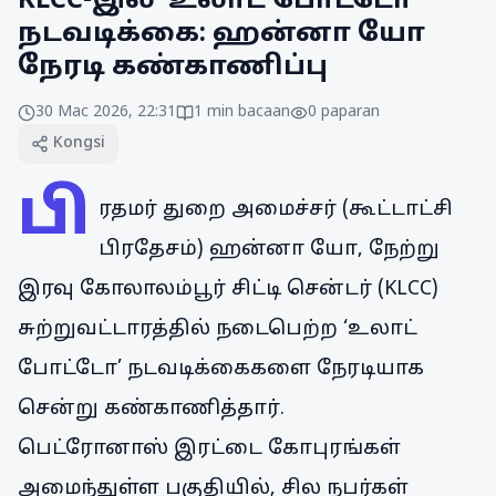
KLCC-இல் ‘உலாட் போட்டோ’
நடவடிக்கை: ஹன்னா யோ
நேரடி கண்காணிப்பு
30 Mac 2026, 22:31
1
min bacaan
0
paparan
Kongsi
பி
ரதமர் துறை அமைச்சர் (கூட்டாட்சி
பிரதேசம்) ஹன்னா யோ, நேற்று
இரவு கோலாலம்பூர் சிட்டி சென்டர் (KLCC)
சுற்றுவட்டாரத்தில் நடைபெற்ற ‘உலாட்
போட்டோ’ நடவடிக்கைகளை நேரடியாக
சென்று கண்காணித்தார்.
பெட்ரோனாஸ் இரட்டை கோபுரங்கள்
அமைந்துள்ள பகுதியில், சில நபர்கள்