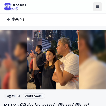
மலை
MN
மென
நாடு
திரும்பு
Astro Awani
தேசியம்